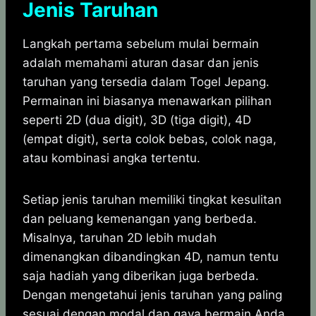
Jenis Taruhan
Langkah pertama sebelum mulai bermain
adalah memahami aturan dasar dan jenis
taruhan yang tersedia dalam Togel Jepang.
Permainan ini biasanya menawarkan pilihan
seperti 2D (dua digit), 3D (tiga digit), 4D
(empat digit), serta colok bebas, colok naga,
atau kombinasi angka tertentu.
Setiap jenis taruhan memiliki tingkat kesulitan
dan peluang kemenangan yang berbeda.
Misalnya, taruhan 2D lebih mudah
dimenangkan dibandingkan 4D, namun tentu
saja hadiah yang diberikan juga berbeda.
Dengan mengetahui jenis taruhan yang paling
sesuai dengan modal dan gaya bermain Anda,