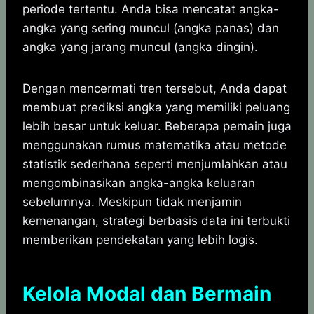
periode tertentu. Anda bisa mencatat angka-
angka yang sering muncul (angka panas) dan
angka yang jarang muncul (angka dingin).
Dengan mencermati tren tersebut, Anda dapat
membuat prediksi angka yang memiliki peluang
lebih besar untuk keluar. Beberapa pemain juga
menggunakan rumus matematika atau metode
statistik sederhana seperti menjumlahkan atau
mengombinasikan angka-angka keluaran
sebelumnya. Meskipun tidak menjamin
kemenangan, strategi berbasis data ini terbukti
memberikan pendekatan yang lebih logis.
Kelola Modal dan Bermain