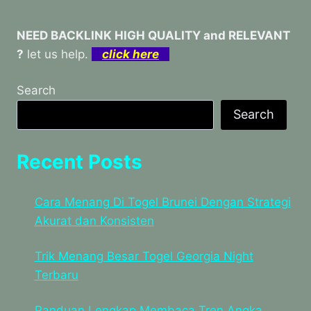
NEED BACKLINK HIGH QUALITY and RELEVANT
?
let us help.
click here
Search
Search
Recent Posts
Cara Menang Di Togel Brunei Dengan Strategi
Akurat dan Konsisten
Trik Menang Besar Togel Georgia Night
Terbaru
Panduan Lengkap Membaca Tren Angka