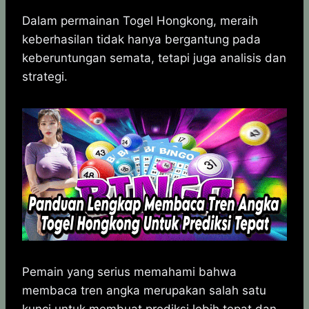
h
a
e
e
k
i
h
a
c
s
l
y
n
a
Dalam permainan Togel Hongkong, meraih
t
e
s
e
p
e
r
keberhasilan tidak hanya bergantung pada
s
b
e
g
e
e
keberuntungan semata, tetapi juga analisis dan
A
o
n
r
strategi.
p
o
g
a
p
k
e
m
r
Pemain yang serius memahami bahwa
membaca tren angka merupakan salah satu