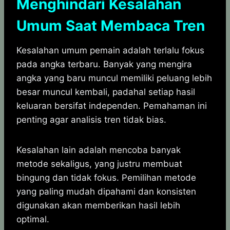
Menghindari Kesalahan
Umum Saat Membaca Tren
Kesalahan umum pemain adalah terlalu fokus
pada angka terbaru. Banyak yang mengira
angka yang baru muncul memiliki peluang lebih
besar muncul kembali, padahal setiap hasil
keluaran bersifat independen. Pemahaman ini
penting agar analisis tren tidak bias.
Kesalahan lain adalah mencoba banyak
metode sekaligus, yang justru membuat
bingung dan tidak fokus. Pemilihan metode
yang paling mudah dipahami dan konsisten
digunakan akan memberikan hasil lebih
optimal.