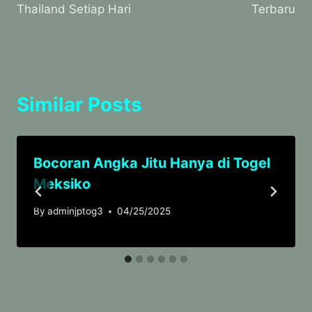
Thailand Setiap Hari
Terbaru
Similar Posts
Bocoran Angka Jitu Hanya di Togel
Meksiko
By
adminjptog3
04/25/2025