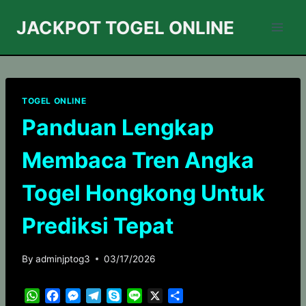
Skip
JACKPOT TOGEL ONLINE
to
content
TOGEL ONLINE
Panduan Lengkap
Membaca Tren Angka
Togel Hongkong Untuk
Prediksi Tepat
By
adminjptog3
03/17/2026
W
F
M
T
S
L
X
S