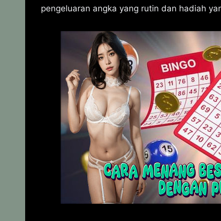
t
e
s
e
p
e
r
pengeluaran angka yang rutin dan hadiah ya
s
b
e
g
e
e
A
o
n
r
p
o
g
a
p
k
e
m
r