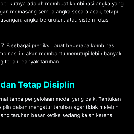
h berikutnya adalah membuat kombinasi angka yang
angan memasang semua angka secara acak, tetapi
asangan, angka berurutan, atau sistem rotasi
 7, 8 sebagai prediksi, buat beberapa kombinasi
k kombinasi ini akan membantu menutupi lebih banyak
 terlalu banyak taruhan.
dan Tetap Disiplin
simal tanpa pengelolaan modal yang baik. Tentukan
iplin dalam mengatur taruhan agar tidak melebihi
ang taruhan besar ketika sedang kalah karena