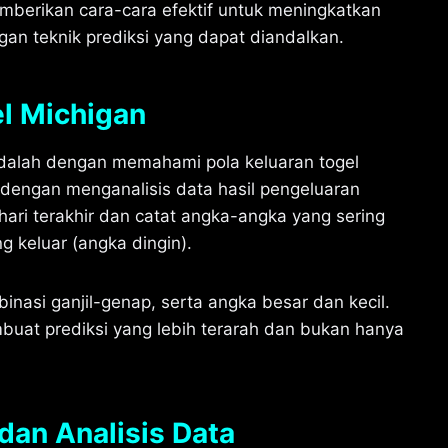
berikan cara-cara efektif untuk meningkatkan
an teknik prediksi yang dapat diandalkan.
l Michigan
adalah dengan memahami pola keluaran togel
 dengan menganalisis data hasil pengeluaran
ri terakhir dan catat angka-angka yang sering
g keluar (angka dingin).
binasi ganjil-genap, serta angka besar dan kecil.
uat prediksi yang lebih terarah dan bukan hanya
dan Analisis Data