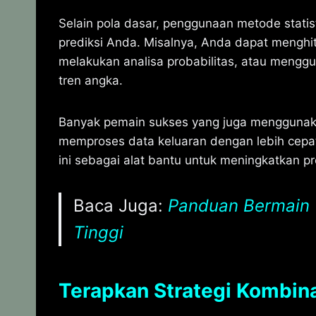
Selain pola dasar, penggunaan metode stat
prediksi Anda. Misalnya, Anda dapat menghi
melakukan analisa probabilitas, atau mengg
tren angka.
Banyak pemain sukses yang juga menggunakan 
memproses data keluaran dengan lebih cepa
ini sebagai alat bantu untuk meningkatkan pr
Baca Juga:
Panduan Bermain 
Tinggi
Terapkan Strategi Kombina