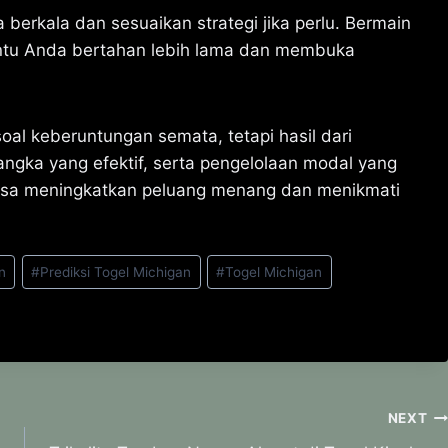
ra berkala dan sesuaikan strategi jika perlu. Bermain
ntu Anda bertahan lebih lama dan membuka
al keberuntungan semata, tetapi hasil dari
 angka yang efektif, serta pengelolaan modal yang
 bisa meningkatkan peluang menang dan menikmati
n
#
Prediksi Togel Michigan
#
Togel Michigan
NEXT