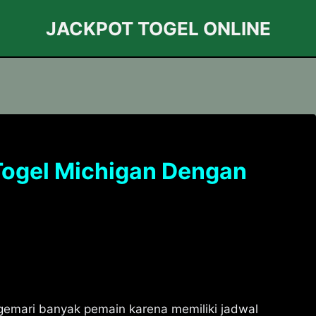
JACKPOT TOGEL ONLINE
Togel Michigan Dengan
igemari banyak pemain karena memiliki jadwal