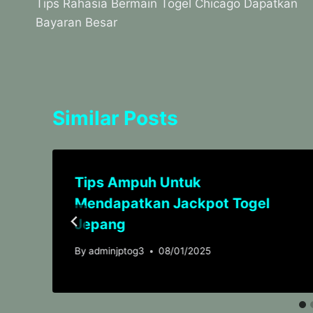
Tips Rahasia Bermain Togel Chicago Dapatkan
navigation
Bayaran Besar
Similar Posts
Tips Ampuh Untuk
Mendapatkan Jackpot Togel
Jepang
By
adminjptog3
08/01/2025