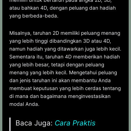
memilih untuk bertaruh pada angka 2D, 3D,
atau bahkan 4D, dengan peluang dan hadiah
yang berbeda-beda.
Misalnya, taruhan 2D memiliki peluang menang
yang lebih tinggi dibandingkan 3D atau 4D,
namun hadiah yang ditawarkan juga lebih kecil.
Sementara itu, taruhan 4D memberikan hadiah
yang lebih besar, tetapi dengan peluang
menang yang lebih kecil. Mengetahui peluang
dan jenis taruhan ini akan membantu Anda
membuat keputusan yang lebih cerdas tentang
di mana dan bagaimana menginvestasikan
modal Anda.
Baca Juga:
Cara Praktis