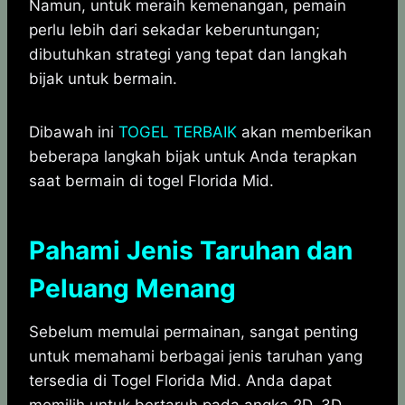
Namun, untuk meraih kemenangan, pemain
perlu lebih dari sekadar keberuntungan;
dibutuhkan strategi yang tepat dan langkah
bijak untuk bermain.
Dibawah ini
TOGEL TERBAIK
akan memberikan
beberapa langkah bijak untuk Anda terapkan
saat bermain di togel Florida Mid.
Pahami Jenis Taruhan dan
Peluang Menang
Sebelum memulai permainan, sangat penting
untuk memahami berbagai jenis taruhan yang
tersedia di Togel Florida Mid. Anda dapat