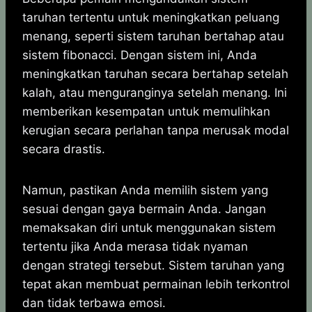
taruhan tertentu untuk meningkatkan peluang
menang, seperti sistem taruhan bertahap atau
sistem fibonacci. Dengan sistem ini, Anda
meningkatkan taruhan secara bertahap setelah
kalah, atau menguranginya setelah menang. Ini
memberikan kesempatan untuk memulihkan
kerugian secara perlahan tanpa merusak modal
secara drastis.
Namun, pastikan Anda memilih sistem yang
sesuai dengan gaya bermain Anda. Jangan
memaksakan diri untuk menggunakan sistem
tertentu jika Anda merasa tidak nyaman
dengan strategi tersebut. Sistem taruhan yang
tepat akan membuat permainan lebih terkontrol
dan tidak terbawa emosi.