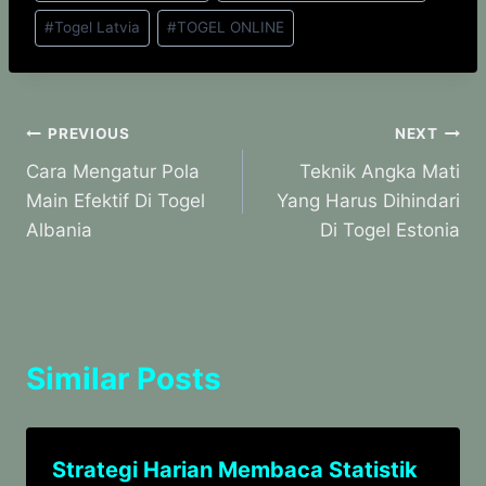
Tags:
#
Togel Latvia
#
TOGEL ONLINE
Post
PREVIOUS
NEXT
Cara Mengatur Pola
Teknik Angka Mati
navigation
Main Efektif Di Togel
Yang Harus Dihindari
Albania
Di Togel Estonia
Similar Posts
Strategi Harian Membaca Statistik