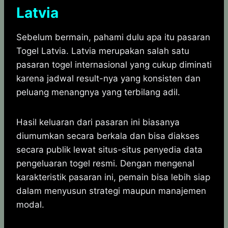
Latvia
Sebelum bermain, pahami dulu apa itu pasaran
Togel Latvia. Latvia merupakan salah satu
pasaran togel internasional yang cukup diminati
karena jadwal result-nya yang konsisten dan
peluang menangnya yang terbilang adil.
Hasil keluaran dari pasaran ini biasanya
diumumkan secara berkala dan bisa diakses
secara publik lewat situs-situs penyedia data
pengeluaran togel resmi. Dengan mengenal
karakteristik pasaran ini, pemain bisa lebih siap
dalam menyusun strategi maupun manajemen
modal.