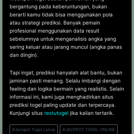
bergantung pada keberuntungan, bukan
berarti kamu tidak bisa menggunakan pola
atau strategi prediksi. Banyak pemain
profesional menggunakan data result
sebelumnya untuk menganalisis angka yang
sering keluar atau jarang muncul (angka panas
dan dingin).
Tapi ingat, prediksi hanyalah alat bantu, bukan
jaminan pasti menang. Selalu imbangi dengan
feeling dan logika bermain yang realistis.
Selain
informasi ini, kami juga menghadirkan situs
prediksi togel paling update dan terpercaya.
Kunjungi situs
restutogel
jika kalian tertarik.
Post
#
Jackpot Togel Latvia
#
JACKPOT TOGEL ONLINE