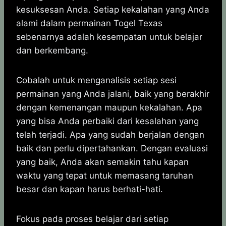
kesuksesan Anda. Setiap kekalahan yang Anda
alami dalam permainan Togel Texas
sebenarnya adalah kesempatan untuk belajar
dan berkembang.
Cobalah untuk menganalisis setiap sesi
permainan yang Anda jalani, baik yang berakhir
dengan kemenangan maupun kekalahan. Apa
yang bisa Anda perbaiki dari kesalahan yang
telah terjadi. Apa yang sudah berjalan dengan
baik dan perlu dipertahankan. Dengan evaluasi
yang baik, Anda akan semakin tahu kapan
waktu yang tepat untuk memasang taruhan
besar dan kapan harus berhati-hati.
Fokus pada proses belajar dari setiap