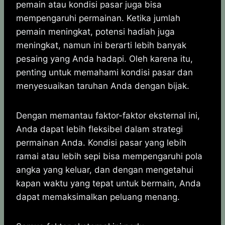
pemain atau kondisi pasar juga bisa
mempengaruhi permainan. Ketika jumlah
pemain meningkat, potensi hadiah juga
meningkat, namun ini berarti lebih banyak
pesaing yang Anda hadapi. Oleh karena itu,
penting untuk memahami kondisi pasar dan
menyesuaikan taruhan Anda dengan bijak.
Dengan memantau faktor-faktor eksternal ini,
Anda dapat lebih fleksibel dalam strategi
permainan Anda. Kondisi pasar yang lebih
ramai atau lebih sepi bisa mempengaruhi pola
angka yang keluar, dan dengan mengetahui
kapan waktu yang tepat untuk bermain, Anda
dapat memaksimalkan peluang menang.