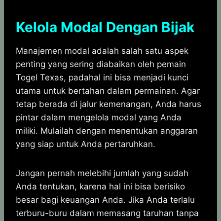
Kelola Modal Dengan Bijak
Manajemen modal adalah salah satu aspek
penting yang sering diabaikan oleh pemain
Togel Texas, padahal ini bisa menjadi kunci
utama untuk bertahan dalam permainan. Agar
tetap berada di jalur kemenangan, Anda harus
pintar dalam mengelola modal yang Anda
miliki. Mulailah dengan menentukan anggaran
yang siap untuk Anda pertaruhkan.
Jangan pernah melebihi jumlah yang sudah
Anda tentukan, karena hal ini bisa berisiko
besar bagi keuangan Anda. Jika Anda terlalu
terburu-buru dalam memasang taruhan tanpa