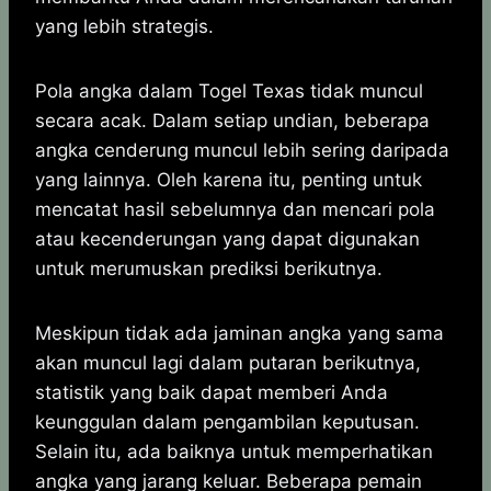
yang lebih strategis.
Pola angka dalam Togel Texas tidak muncul
secara acak. Dalam setiap undian, beberapa
angka cenderung muncul lebih sering daripada
yang lainnya. Oleh karena itu, penting untuk
mencatat hasil sebelumnya dan mencari pola
atau kecenderungan yang dapat digunakan
untuk merumuskan prediksi berikutnya.
Meskipun tidak ada jaminan angka yang sama
akan muncul lagi dalam putaran berikutnya,
statistik yang baik dapat memberi Anda
keunggulan dalam pengambilan keputusan.
Selain itu, ada baiknya untuk memperhatikan
angka yang jarang keluar. Beberapa pemain