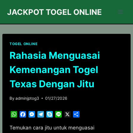
Skip
JACKPOT TOGEL ONLINE
to
content
TOGEL ONLINE
Rahasia Menguasai
Kemenangan Togel
Texas Dengan Jitu
By
adminjptog3
01/27/2026
W
F
M
T
S
L
X
S
h
a
e
e
k
i
h
a
c
s
l
y
n
a
Temukan cara jitu untuk menguasai