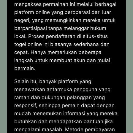
mengakses permainan ini melalui berbagai
platform online yang beroperasi dari luar
negeri, yang memungkinkan mereka untuk
berpartisipasi tanpa melanggar hukum
lokal. Proses pendaftaran di situs-situs
togel online ini biasanya sederhana dan
cepat. Hanya memerlukan beberapa
langkah untuk membuat akun dan mulai
bermain.
Selain itu, banyak platform yang
menawarkan antarmuka pengguna yang
ramah dan dukungan pelanggan yang
responsif, sehingga pemain dapat dengan
mudah menemukan informasi yang mereka
butuhkan dan mendapatkan bantuan jika
mengalami masalah. Metode pembayaran