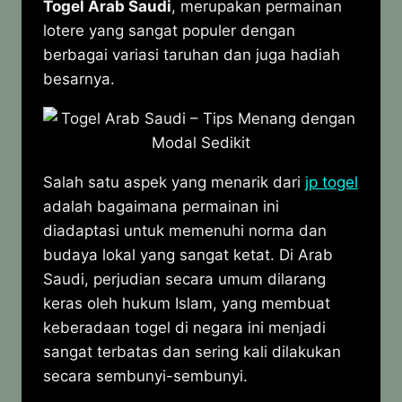
Togel Arab Saudi
, merupakan permainan
lotere yang sangat populer dengan
berbagai variasi taruhan dan juga hadiah
besarnya.
Salah satu aspek yang menarik dari
jp togel
adalah bagaimana permainan ini
diadaptasi untuk memenuhi norma dan
budaya lokal yang sangat ketat. Di Arab
Saudi, perjudian secara umum dilarang
keras oleh hukum Islam, yang membuat
keberadaan togel di negara ini menjadi
sangat terbatas dan sering kali dilakukan
secara sembunyi-sembunyi.