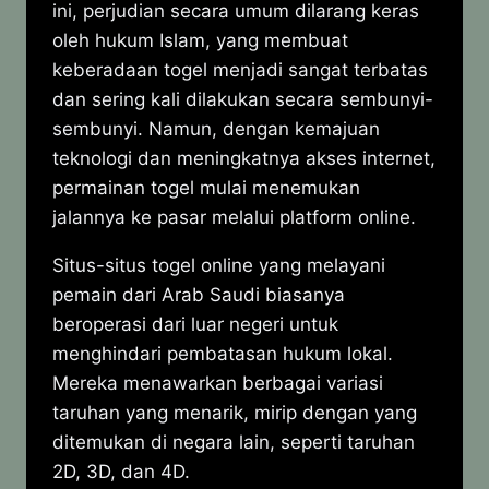
ini, perjudian secara umum dilarang keras
oleh hukum Islam, yang membuat
keberadaan togel menjadi sangat terbatas
dan sering kali dilakukan secara sembunyi-
sembunyi. Namun, dengan kemajuan
teknologi dan meningkatnya akses internet,
permainan togel mulai menemukan
jalannya ke pasar melalui platform online.
Situs-situs togel online yang melayani
pemain dari Arab Saudi biasanya
beroperasi dari luar negeri untuk
menghindari pembatasan hukum lokal.
Mereka menawarkan berbagai variasi
taruhan yang menarik, mirip dengan yang
ditemukan di negara lain, seperti taruhan
2D, 3D, dan 4D.