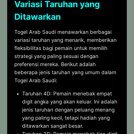
Variasi Taruhan yang
Ditawarkan
Togel Arab Saudi menawarkan berbagai
variasi taruhan yang menarik, memberikan
fleksibilitas bagi pemain untuk memilih
strategi yang paling sesuai dengan
preferensi mereka. Berikut adalah
beberapa jenis taruhan yang umum dalam
Togel Arab Saudi:
Taruhan 4D: Pemain menebak empat
digit angka yang akan keluar. Ini adalah
jenis taruhan dengan peluang menang
yang paling kecil, tetapi hadiah yang
ditawarkan sangat besar.
Taruhan 3D: Pemain menebak tiga digit