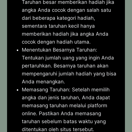
Taruhan besar memberikan hadiah jika
angka Anda cocok dengan salah satu
dari beberapa kategori hadiah,
sementara taruhan kecil hanya
memberikan hadiah jika angka Anda
cocok dengan hadiah utama.
Menentukan Besarnya Taruhan:
Tentukan jumlah uang yang ingin Anda
pertaruhkan. Besarnya taruhan akan
mempengaruhi jumlah hadiah yang bisa
Anda menangkan.
Memasang Taruhan: Setelah memilih
angka dan jenis taruhan, Anda dapat
memasang taruhan melalui platform
online. Pastikan Anda memasang
taruhan sebelum batas waktu yang
ditentukan oleh situs tersebut.