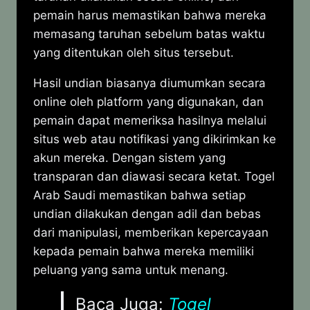
pemain harus memastikan bahwa mereka
memasang taruhan sebelum batas waktu
yang ditentukan oleh situs tersebut.
Hasil undian biasanya diumumkan secara
online oleh platform yang digunakan, dan
pemain dapat memeriksa hasilnya melalui
situs web atau notifikasi yang dikirimkan ke
akun mereka. Dengan sistem yang
transparan dan diawasi secara ketat. Togel
Arab Saudi memastikan bahwa setiap
undian dilakukan dengan adil dan bebas
dari manipulasi, memberikan kepercayaan
kepada pemain bahwa mereka memiliki
peluang yang sama untuk menang.
Baca Juga:
Togel