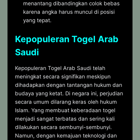
menantang dibandingkan colok bebas
karena angka harus muncul di posisi
yang tepat.
Kepopuleran Togel Arab
Saudi
Kepopuleran Togel Arab Saudi telah
meningkat secara signifikan meskipun
dihadapkan dengan tantangan hukum dan
budaya yang ketat. Di negara ini, perjudian
secara umum dilarang keras oleh hukum
Islam. Yang membuat keberadaan togel
menjadi sangat terbatas dan sering kali
dilakukan secara sembunyi-sembunyi.
Namun, dengan kemajuan teknologi dan