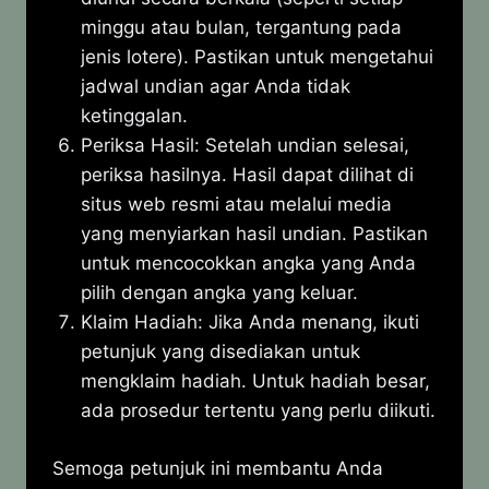
minggu atau bulan, tergantung pada
jenis lotere). Pastikan untuk mengetahui
jadwal undian agar Anda tidak
ketinggalan.
Periksa Hasil: Setelah undian selesai,
periksa hasilnya. Hasil dapat dilihat di
situs web resmi atau melalui media
yang menyiarkan hasil undian. Pastikan
untuk mencocokkan angka yang Anda
pilih dengan angka yang keluar.
Klaim Hadiah: Jika Anda menang, ikuti
petunjuk yang disediakan untuk
mengklaim hadiah. Untuk hadiah besar,
ada prosedur tertentu yang perlu diikuti.
Semoga petunjuk ini membantu Anda