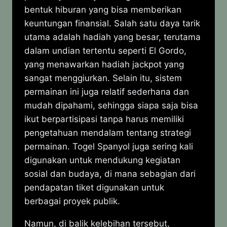
bentuk hiburan yang bisa memberikan
keuntungan finansial. Salah satu daya tarik
utama adalah hadiah yang besar, terutama
dalam undian tertentu seperti El Gordo,
yang menawarkan hadiah jackpot yang
sangat menggiurkan. Selain itu, sistem
permainan ini juga relatif sederhana dan
mudah dipahami, sehingga siapa saja bisa
ikut berpartisipasi tanpa harus memiliki
pengetahuan mendalam tentang strategi
permainan. Togel Spanyol juga sering kali
digunakan untuk mendukung kegiatan
sosial dan budaya, di mana sebagian dari
pendapatan tiket digunakan untuk
berbagai proyek publik.
Namun, di balik kelebihan tersebut,