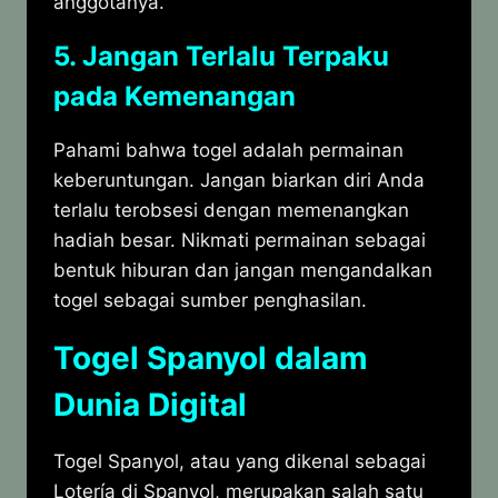
anggotanya.
5. Jangan Terlalu Terpaku
pada Kemenangan
Pahami bahwa togel adalah permainan
keberuntungan. Jangan biarkan diri Anda
terlalu terobsesi dengan memenangkan
hadiah besar. Nikmati permainan sebagai
bentuk hiburan dan jangan mengandalkan
togel sebagai sumber penghasilan.
Togel Spanyol dalam
Dunia Digital
Togel Spanyol, atau yang dikenal sebagai
Lotería di Spanyol, merupakan salah satu