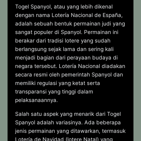
Togel Spanyol, atau yang lebih dikenal
dengan nama Lotería Nacional de España,
adalah sebuah bentuk permainan judi yang
sangat populer di Spanyol. Permainan ini
berakar dari tradisi lotere yang sudah
berlangsung sejak lama dan sering kali
menjadi bagian dari perayaan budaya di
negara tersebut. Lotería Nacional diadakan
secara resmi oleh pemerintah Spanyol dan
memiliki regulasi yang ketat serta
transparansi yang tinggi dalam
pelaksanaannya.
Salah satu aspek yang menarik dari Togel
Spanyol adalah variasinya. Ada beberapa
jenis permainan yang ditawarkan, termasuk
Lotería de Navidad (lotere Natal) yang