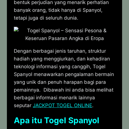
bentuk perjudian yang menarik perhatian
banyak orang, tidak hanya di Spanyol,
tetapi juga di seluruh dunia.
Dengan berbagai jenis taruhan, struktur
hadiah yang menggiurkan, dan kehadiran
teknologi informasi yang canggih, Togel
Spanyol menawarkan pengalaman bermain
yang unik dan penuh harapan bagi para
pemainnya. Dibawah ini anda bisa melihat
berbagai informasi menarik lainnya
seputar
JACKPOT TOGEL ONLINE
.
Apa itu Togel Spanyol