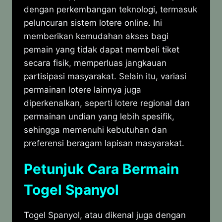
dengan perkembangan teknologi, termasuk
peluncuran sistem lotere online. Ini
memberikan kemudahan akses bagi
pemain yang tidak dapat membeli tiket
secara fisik, memperluas jangkauan
partisipasi masyarakat. Selain itu, variasi
permainan lotere lainnya juga
diperkenalkan, seperti lotere regional dan
permainan undian yang lebih spesifik,
sehingga memenuhi kebutuhan dan
preferensi beragam lapisan masyarakat.
Petunjuk Cara Bermain
Togel Spanyol
Togel Spanyol, atau dikenal juga dengan