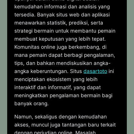
kemudahan informasi dan analisis yang
tersedia. Banyak situs web dan aplikasi
menawarkan statistik, prediksi, serta
strategi bermain untuk membantu pemain
membuat keputusan yang lebih tepat.
Komunitas online juga berkembang, di
mana pemain dapat berbagi pengalaman,
tips, dan bahkan mendiskusikan angka-
angka keberuntungan. Situs
dasartoto
ini
menciptakan ekosistem yang lebih
interaktif dan informatif, yang dapat
meningkatkan pengalaman bermain bagi
banyak orang.
Namun, sekaligus dengan kemudahan
akses, muncul juga tantangan baru terkait
dengan perjudian online. Masalah