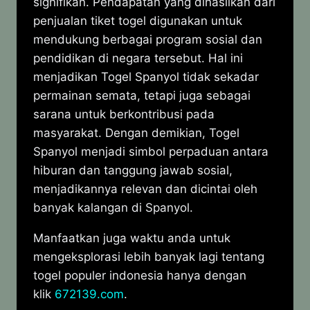
signifikan. Pendapatan yang dihasilkan dari
penjualan tiket togel digunakan untuk
mendukung berbagai program sosial dan
pendidikan di negara tersebut. Hal ini
menjadikan Togel Spanyol tidak sekadar
permainan semata, tetapi juga sebagai
sarana untuk berkontribusi pada
masyarakat. Dengan demikian, Togel
Spanyol menjadi simbol perpaduan antara
hiburan dan tanggung jawab sosial,
menjadikannya relevan dan dicintai oleh
banyak kalangan di Spanyol.
Manfaatkan juga waktu anda untuk
mengeksplorasi lebih banyak lagi tentang
togel populer indonesia hanya dengan
klik
672139.com
.