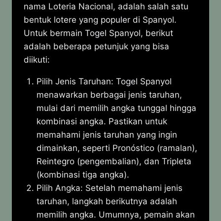
nama Loteria Nacional, adalah salah satu
bentuk lotere yang populer di Spanyol.
Untuk bermain Togel Spanyol, berikut
adalah beberapa petunjuk yang bisa
diikuti:
Pilih Jenis Taruhan: Togel Spanyol
menawarkan berbagai jenis taruhan,
mulai dari memilih angka tunggal hingga
kombinasi angka. Pastikan untuk
memahami jenis taruhan yang ingin
dimainkan, seperti Pronóstico (ramalan),
Reintegro (pengembalian), dan Tripleta
(kombinasi tiga angka).
Pilih Angka: Setelah memahami jenis
taruhan, langkah berikutnya adalah
memilih angka. Umumnya, pemain akan