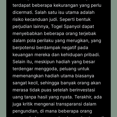
terdapat beberapa kekurangan yang perlu
dicermati. Salah satu isu utama adalah
risiko kecanduan judi. Seperti bentuk
perjudian lainnya, Togel Spanyol dapat
menyebabkan beberapa orang terjebak
dalam pola perilaku yang merugikan, yang
berpotensi berdampak negatif pada
keuangan mereka dan kehidupan pribadi.
Selain itu, meskipun hadiah yang besar
terdengar menggoda, peluang untuk
memenangkan hadiah utama biasanya
sangat kecil, sehingga banyak orang akan
merasa tidak puas setelah berinvestasi
uang tanpa hasil yang nyata. Terakhir, ada
juga kritik mengenai transparansi dalam
pengundian, di mana beberapa orang