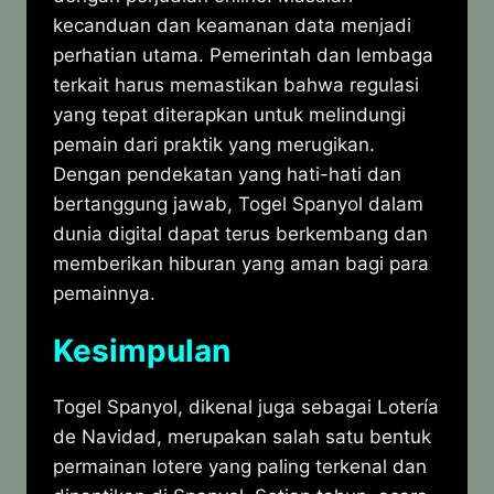
kecanduan dan keamanan data menjadi
perhatian utama. Pemerintah dan lembaga
terkait harus memastikan bahwa regulasi
yang tepat diterapkan untuk melindungi
pemain dari praktik yang merugikan.
Dengan pendekatan yang hati-hati dan
bertanggung jawab, Togel Spanyol dalam
dunia digital dapat terus berkembang dan
memberikan hiburan yang aman bagi para
pemainnya.
Kesimpulan
Togel Spanyol, dikenal juga sebagai Lotería
de Navidad, merupakan salah satu bentuk
permainan lotere yang paling terkenal dan