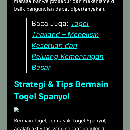
merasa bahwa prosedur dan mekanisme di
balik pengundian dapat dipertanyakan.
Baca Juga:
Togel
Thailand – Menelisik
Keseruan dan
Peluang Kemenangan
Besar
Strategi & Tips Bermain
Togel Spanyol
Bermain togel, termasuk Togel Spanyol,
adalah aktivitas yang sangat populer di