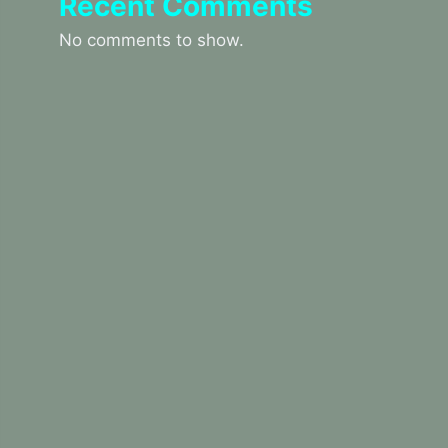
Recent Comments
No comments to show.