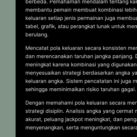
berbeda. Pemahaman mendalam tentang karak
membantu pemain membuat kombinasi lebih t
keluaran setiap jenis permainan juga membua
tabel, grafik, atau perangkat lunak untuk me
berulang.
Mencatat pola keluaran secara konsisten m
dan merencanakan taruhan jangka panjang. D
meningkat karena kombinasi yang digunakan 
menyesuaikan strategi berdasarkan angka y
keluaran angka. Sistem pencatatan ini juga
sehingga meminimalkan risiko taruhan gagal.
Dengan memahami pola keluaran secara mend
strategi disiplin. Analisis angka yang cerma
akurat, peluang jackpot meningkat, dan peng
menyenangkan, serta menguntungkan secara