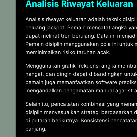
Analisis Riwayat Keluaran
Analisis riwayat keluaran adalah teknik dis
peluang jackpot. Pemain mencatat angka yang
dapat melihat tren berulang. Data ini menjad
Pemain disiplin menggunakan pola ini untuk
meminimalkan risiko taruhan acak.
Menggunakan grafik frekuensi angka memban
hangat, dan dingin dapat dibandingkan unt
pemain juga memanfaatkan software prediksi 
mengandalkan pengamatan manual agar strateg
Selain itu, pencatatan kombinasi yang menan
disiplin menyesuaikan strategi berdasarkan 
di putaran berikutnya. Konsistensi pencatata
panjang.