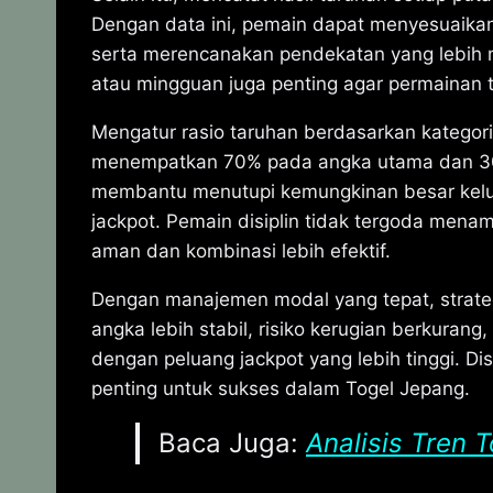
Dengan data ini, pemain dapat menyesuaika
serta merencanakan pendekatan yang lebih
atau mingguan juga penting agar permainan tet
Mengatur rasio taruhan berdasarkan kategori 
menempatkan 70% pada angka utama dan 30
membantu menutupi kemungkinan besar kelu
jackpot. Pemain disiplin tidak tergoda mena
aman dan kombinasi lebih efektif.
Dengan manajemen modal yang tepat, strategi
angka lebih stabil, risiko kerugian berkura
dengan peluang jackpot yang lebih tinggi. Di
penting untuk sukses dalam Togel Jepang.
Baca Juga:
Analisis Tren 