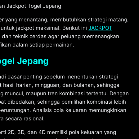
er yang menantang, membutuhkan strategi matang,
 untuk jackpot maksimal. Berikut ini
JACKPOT
n dan teknik cerdas agar peluang memenangkan
fikan dalam setiap permainan.
ogel Jepang
di dasar penting sebelum menentukan strategi
t hasil harian, mingguan, dan bulanan, sehingga
ang muncul, maupun tren kombinasi tertentu. Dengan
pat dibedakan, sehingga pemilihan kombinasi lebih
eruntungan. Analisis pola keluaran memungkinkan
 secara rasional.
erti 2D, 3D, dan 4D memiliki pola keluaran yang