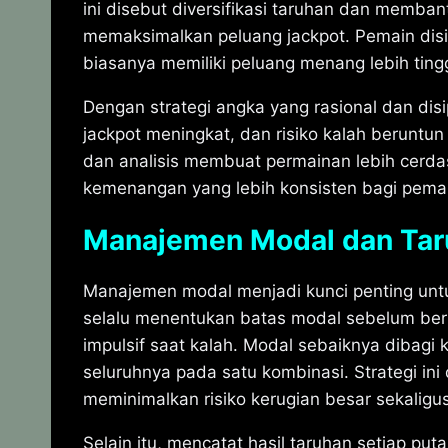
ini disebut diversifikasi taruhan dan memban
memaksimalkan peluang jackpot. Pemain disip
biasanya memiliki peluang menang lebih tingg
Dengan strategi angka yang rasional dan disip
jackpot meningkat, dan risiko kalah beruntu
dan analisis membuat permainan lebih cerda
kemenangan yang lebih konsisten bagi pema
Manajemen Modal dan Tar
Manajemen modal menjadi kunci penting untu
selalu menentukan batas modal sebelum ber
impulsif saat kalah. Modal sebaiknya dibagi
seluruhnya pada satu kombinasi. Strategi ini
meminimalkan risiko kerugian besar sekaligu
Selain itu, mencatat hasil taruhan setiap p