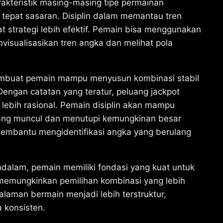
teristik masing-masing tipe permainan
epat sasaran. Disiplin dalam memantau tren
t strategi lebih efektif. Pemain bisa menggunakan
mvisualisasikan tren angka dan melihat pola
embuat pemain mampu menyusun kombinasi stabil
engan catatan yang teratur, peluang jackpot
lebih rasional. Pemain disiplin akan mampu
ang muncul dan menutupi kemungkinan besar
 membantu mengidentifikasi angka yang berulang
alam, pemain memiliki fondasi yang kuat untuk
t memungkinkan pemilihan kombinasi yang lebih
alaman bermain menjadi lebih terstruktur,
 konsisten.