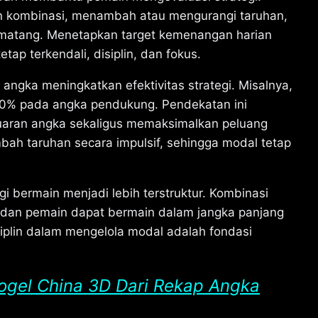
n kombinasi, menambah atau mengurangi taruhan,
 matang. Menetapkan target kemenangan harian
ap terkendali, disiplin, dan fokus.
angka meningkatkan efektivitas strategi. Misalnya,
% pada angka pendukung. Pendekatan ini
aran angka sekaligus memaksimalkan peluang
mbah taruhan secara impulsif, sehingga modal tetap
 bermain menjadi lebih terstruktur. Kombinasi
ng, dan pemain dapat bermain dalam jangka panjang
siplin dalam mengelola modal adalah fondasi
Togel China 3D Dari Rekap Angka