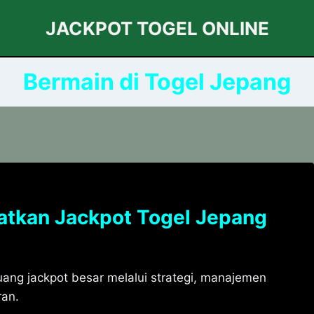
JACKPOT TOGEL ONLINE
Bermain di Togel Jepang
katkan Jackpot Togel Jepang
luang jackpot besar melalui strategi, manajemen
ran.