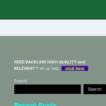
NEED BACKLINK HIGH QUALITY and
RELEVANT ?
let us help.
click here
Search
Search
Recent Posts