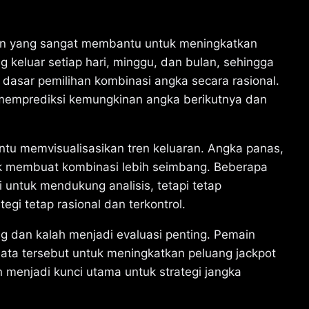
iplin yang sangat membantu untuk meningkatkan
 keluar setiap hari, minggu, dan bulan, sehingga
i dasar pemilihan kombinasi angka secara rasional.
 memprediksi kemungkinan angka berikutnya dan
tu memvisualisasikan tren keluaran. Angka panas,
uk membuat kombinasi lebih seimbang. Beberapa
untuk mendukung analisis, tetapi tetap
i tetap rasional dan terkontrol.
g dan kalah menjadi evaluasi penting. Pemain
data tersebut untuk meningkatkan peluang jackpot
n menjadi kunci utama untuk strategi jangka