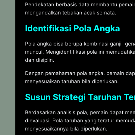
Pendekatan berbasis data membantu pemain b
mengandalkan tebakan acak semata.
Identifikasi Pola Angka
Pola angka bisa berupa kombinasi ganjil-gena
muncul. Mengidentifikasi pola ini memudahka
dan disiplin.
Dengan pemahaman pola angka, pemain dapat
menyesuaikan taruhan bila diperlukan.
Susun Strategi Taruhan Te
Berdasarkan analisis pola, pemain dapat me
dievaluasi. Pola taruhan yang teratur memuda
menyesuaikannya bila diperlukan.