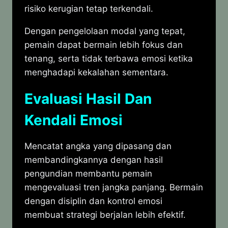
risiko kerugian tetap terkendali.
Dengan pengelolaan modal yang tepat,
pemain dapat bermain lebih fokus dan
tenang, serta tidak terbawa emosi ketika
menghadapi kekalahan sementara.
Evaluasi Hasil Dan
Kendali Emosi
Mencatat angka yang dipasang dan
membandingkannya dengan hasil
pengundian membantu pemain
mengevaluasi tren jangka panjang. Bermain
dengan disiplin dan kontrol emosi
membuat strategi berjalan lebih efektif.