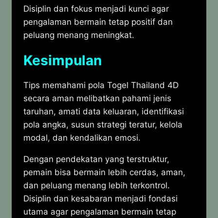
Disiplin dan fokus menjadi kunci agar
pengalaman bermain tetap positif dan
peluang menang meningkat.
Kesimpulan
Tips memahami pola Togel Thailand 4D
secara aman melibatkan pahami jenis
taruhan, amati data keluaran, identifikasi
pola angka, susun strategi teratur, kelola
modal, dan kendalikan emosi.
Dengan pendekatan yang terstruktur,
pemain bisa bermain lebih cerdas, aman,
dan peluang menang lebih terkontrol.
Disiplin dan kesabaran menjadi fondasi
utama agar pengalaman bermain tetap