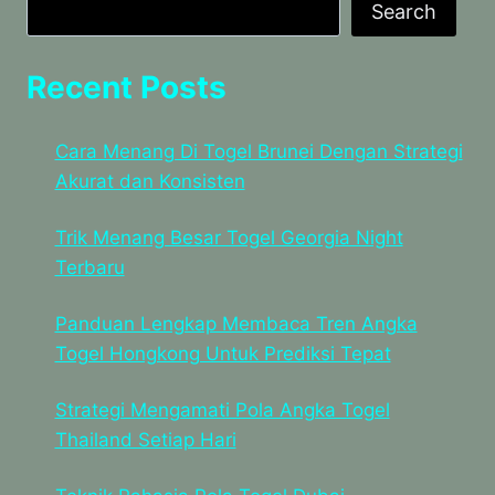
Search
Recent Posts
Cara Menang Di Togel Brunei Dengan Strategi
Akurat dan Konsisten
Trik Menang Besar Togel Georgia Night
Terbaru
Panduan Lengkap Membaca Tren Angka
Togel Hongkong Untuk Prediksi Tepat
Strategi Mengamati Pola Angka Togel
Thailand Setiap Hari