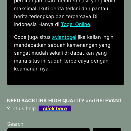
perhitungan akan memberi hasil yang lebih
maksimal. Ikuti berita terkini dan pantau
berita terlengkap dan terpercaya Di
Indonesia Hanya di
Togel Online
.
Coba juga situs
aviantogel
jika kalian ingin
mendapatkan sebuah kemenangan yang
sangat mudah sekali di dapat kan yang
mana situs ini sudah terpercaya dengan
keamanan nya.
NEED BACKLINK HIGH QUALITY and RELEVANT
?
let us help.
click here
Search