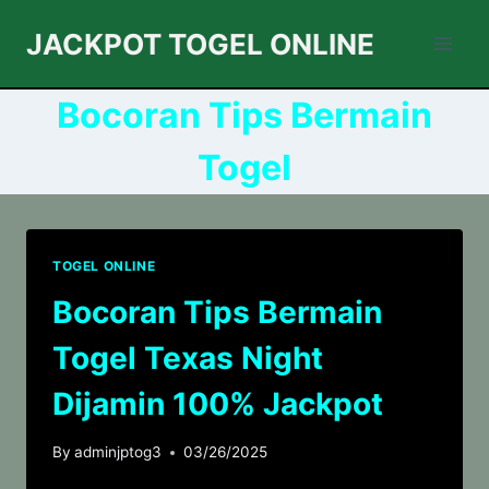
Skip
JACKPOT TOGEL ONLINE
to
content
Bocoran Tips Bermain
Togel
TOGEL ONLINE
Bocoran Tips Bermain
Togel Texas Night
Dijamin 100% Jackpot
By
adminjptog3
03/26/2025