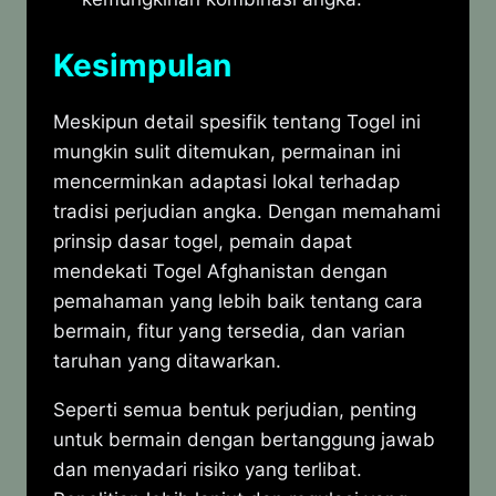
Kesimpulan
Meskipun detail spesifik tentang Togel ini
mungkin sulit ditemukan, permainan ini
mencerminkan adaptasi lokal terhadap
tradisi perjudian angka. Dengan memahami
prinsip dasar togel, pemain dapat
mendekati Togel Afghanistan dengan
pemahaman yang lebih baik tentang cara
bermain, fitur yang tersedia, dan varian
taruhan yang ditawarkan.
Seperti semua bentuk perjudian, penting
untuk bermain dengan bertanggung jawab
dan menyadari risiko yang terlibat.