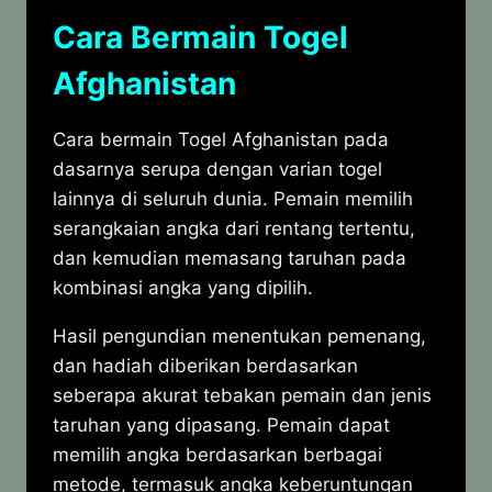
Cara Bermain Togel
Afghanistan
Cara bermain Togel Afghanistan pada
dasarnya serupa dengan varian togel
lainnya di seluruh dunia. Pemain memilih
serangkaian angka dari rentang tertentu,
dan kemudian memasang taruhan pada
kombinasi angka yang dipilih.
Hasil pengundian menentukan pemenang,
dan hadiah diberikan berdasarkan
seberapa akurat tebakan pemain dan jenis
taruhan yang dipasang. Pemain dapat
memilih angka berdasarkan berbagai
metode, termasuk angka keberuntungan