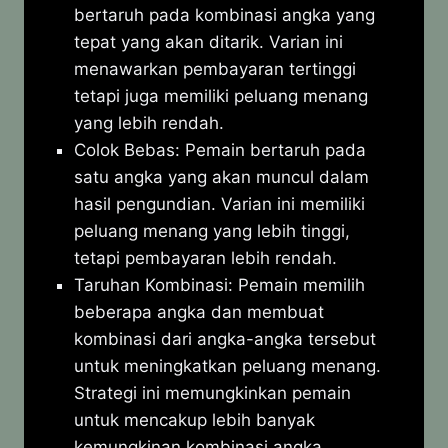
bertaruh pada kombinasi angka yang
tepat yang akan ditarik. Varian ini
menawarkan pembayaran tertinggi
tetapi juga memiliki peluang menang
yang lebih rendah.
Colok Bebas: Pemain bertaruh pada
satu angka yang akan muncul dalam
hasil pengundian. Varian ini memiliki
peluang menang yang lebih tinggi,
tetapi pembayaran lebih rendah.
Taruhan Kombinasi: Pemain memilih
beberapa angka dan membuat
kombinasi dari angka-angka tersebut
untuk meningkatkan peluang menang.
Strategi ini memungkinkan pemain
untuk mencakup lebih banyak
kemungkinan kombinasi angka.