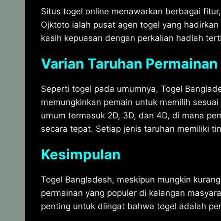
Situs togel online menawarkan berbagai fitur
Ojktoto ialah pusat agen togel yang hadirkan
kasih kepuasan dengan perkalian hadiah terti
Varian Taruhan Permainan
Seperti togel pada umumnya, Togel Banglad
memungkinkan pemain untuk memilih sesuai 
umum termasuk 2D, 3D, dan 4D, di mana pema
secara tepat. Setiap jenis taruhan memiliki t
Kesimpulan
Togel Bangladesh, meskipun mungkin kurang d
permainan yang populer di kalangan masyaraka
penting untuk diingat bahwa togel adalah p