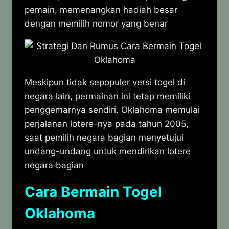
pemain, memenangkan hadiah besar
dengan memilih nomor yang benar
Meskipun tidak sepopuler versi togel di
negara lain, permainan ini tetap memiliki
penggemarnya sendiri. Oklahoma memulai
perjalanan lotere-nya pada tahun 2005,
saat pemilih negara bagian menyetujui
undang-undang untuk mendirikan lotere
negara bagian
Cara Bermain Togel
Oklahoma