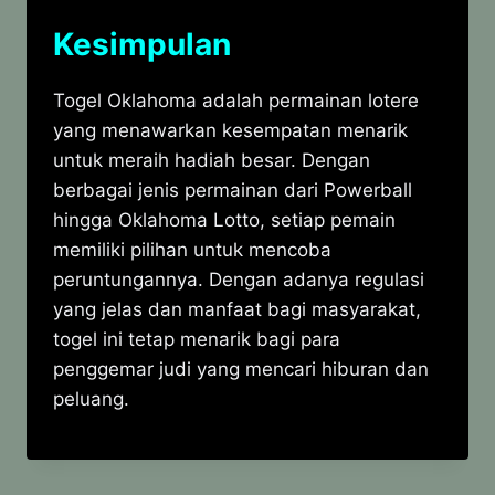
Kesimpulan
​Togel Oklahoma adalah permainan lotere
yang menawarkan kesempatan menarik
untuk meraih hadiah besar.​ Dengan
berbagai jenis permainan dari Powerball
hingga Oklahoma Lotto, setiap pemain
memiliki pilihan untuk mencoba
peruntungannya. Dengan adanya regulasi
yang jelas dan manfaat bagi masyarakat,
togel ini tetap menarik bagi para
penggemar judi yang mencari hiburan dan
peluang.