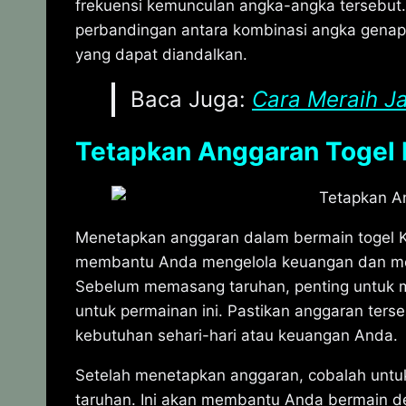
frekuensi kemunculan angka-angka tersebut. S
perbandingan antara kombinasi angka genap d
yang dapat diandalkan.
Baca Juga:
Cara Meraih J
Tetapkan Anggaran Togel 
Menetapkan anggaran dalam bermain togel K
membantu Anda mengelola keuangan dan meng
Sebelum memasang taruhan, penting untuk m
untuk permainan ini. Pastikan anggaran ter
kebutuhan sehari-hari atau keuangan Anda.
Setelah menetapkan anggaran, cobalah untu
taruhan. Ini akan membantu Anda bermain d