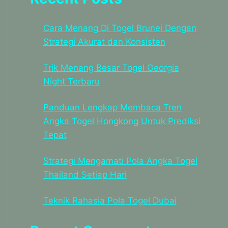
Cara Menang Di Togel Brunei Dengan
Strategi Akurat dan Konsisten
Trik Menang Besar Togel Georgia
Night Terbaru
Panduan Lengkap Membaca Tren
Angka Togel Hongkong Untuk Prediksi
Tepat
Strategi Mengamati Pola Angka Togel
Thailand Setiap Hari
Teknik Rahasia Pola Togel Dubai