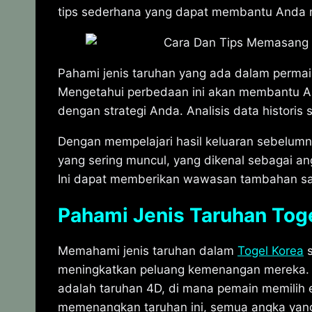
tips sederhana yang dapat membantu Anda 
Pahami jenis taruhan yang ada dalam permain
Mengetahui perbedaan ini akan membantu An
dengan strategi Anda. Analisis data historis 
Dengan mempelajari hasil keluaran sebelumn
yang sering muncul, yang dikenal sebagai an
Ini dapat memberikan wawasan tambahan sa
Pahami Jenis Taruhan Tog
Memahami jenis taruhan dalam
Togel Korea
s
meningkatkan peluang kemenangan mereka. Sa
adalah taruhan 4D, di mana pemain memilih
memenangkan taruhan ini, semua angka yang 