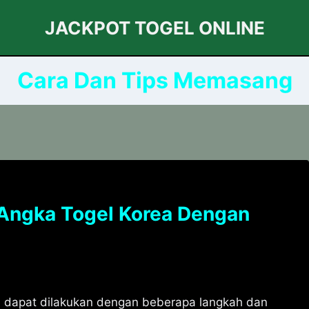
JACKPOT TOGEL ONLINE
Cara Dan Tips Memasang
Angka Togel Korea Dengan
dapat dilakukan dengan beberapa langkah dan