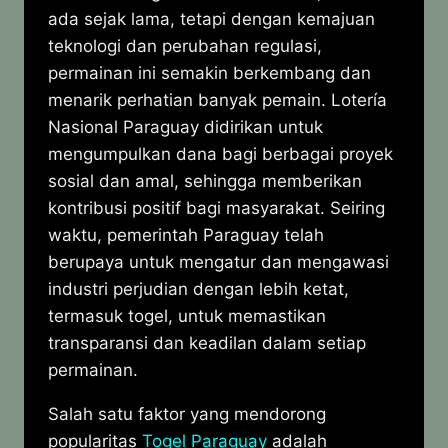
ada sejak lama, tetapi dengan kemajuan
teknologi dan perubahan regulasi,
permainan ini semakin berkembang dan
menarik perhatian banyak pemain. Lotería
Nasional Paraguay didirikan untuk
mengumpulkan dana bagi berbagai proyek
sosial dan amal, sehingga memberikan
kontribusi positif bagi masyarakat. Seiring
waktu, pemerintah Paraguay telah
berupaya untuk mengatur dan mengawasi
industri perjudian dengan lebih ketat,
termasuk togel, untuk memastikan
transparansi dan keadilan dalam setiap
permainan.
Salah satu faktor yang mendorong
popularitas
Togel Paraguay
adalah