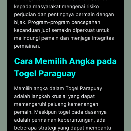
kepada masyarakat mengenai risiko
perjudian dan pentingnya bermain dengan
bijak. Program-program pencegahan
kecanduan judi semakin diperkuat untuk
melindungi pemain dan menjaga integritas
permainan.
Cara Memilih Angka pada
Togel Paraguay
Memilih angka dalam Togel Paraguay
adalah langkah krusial yang dapat
memengaruhi peluang kemenangan
pemain. Meskipun togel pada dasarnya
adalah permainan keberuntungan, ada
beberapa strategi yang dapat membantu