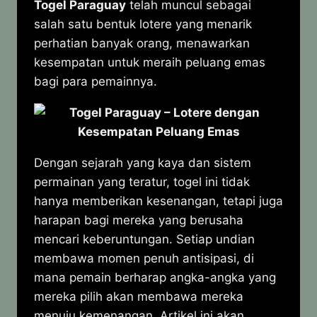
Togel Paraguay
telah muncul sebagai
salah satu bentuk lotere yang menarik
perhatian banyak orang, menawarkan
kesempatan untuk meraih peluang emas
bagi para pemainnya.
Dengan sejarah yang kaya dan sistem
permainan yang teratur, togel ini tidak
hanya memberikan kesenangan, tetapi juga
harapan bagi mereka yang berusaha
mencari keberuntungan. Setiap undian
membawa momen penuh antisipasi, di
mana pemain berharap angka-angka yang
mereka pilih akan membawa mereka
menuju kemenangan. Artikel ini akan