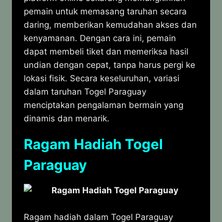
pemain untuk memasang taruhan secara
daring, memberikan kemudahan akses dan
kenyamanan. Dengan cara ini, pemain
dapat membeli tiket dan memeriksa hasil
undian dengan cepat, tanpa harus pergi ke
lokasi fisik. Secara keseluruhan, variasi
dalam taruhan Togel Paraguay
menciptakan pengalaman bermain yang
dinamis dan menarik.
Ragam Hadiah Togel
Paraguay
Ragam hadiah dalam Togel Paraguay