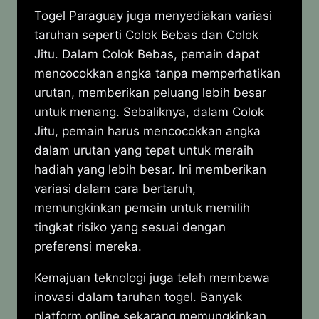
Togel Paraguay juga menyediakan variasi
taruhan seperti Colok Bebas dan Colok
Jitu. Dalam Colok Bebas, pemain dapat
mencocokkan angka tanpa memperhatikan
urutan, memberikan peluang lebih besar
untuk menang. Sebaliknya, dalam Colok
Jitu, pemain harus mencocokkan angka
dalam urutan yang tepat untuk meraih
hadiah yang lebih besar. Ini memberikan
variasi dalam cara bertaruh,
memungkinkan pemain untuk memilih
tingkat risiko yang sesuai dengan
preferensi mereka.
Kemajuan teknologi juga telah membawa
inovasi dalam taruhan togel. Banyak
platform online sekarang memungkinkan