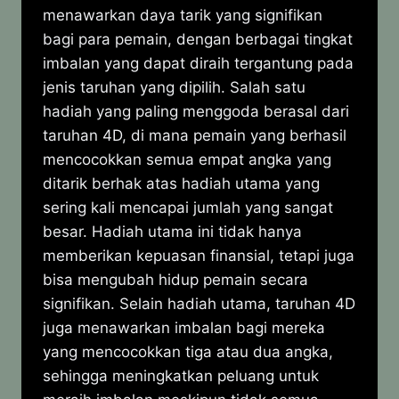
menawarkan daya tarik yang signifikan
bagi para pemain, dengan berbagai tingkat
imbalan yang dapat diraih tergantung pada
jenis taruhan yang dipilih. Salah satu
hadiah yang paling menggoda berasal dari
taruhan 4D, di mana pemain yang berhasil
mencocokkan semua empat angka yang
ditarik berhak atas hadiah utama yang
sering kali mencapai jumlah yang sangat
besar. Hadiah utama ini tidak hanya
memberikan kepuasan finansial, tetapi juga
bisa mengubah hidup pemain secara
signifikan. Selain hadiah utama, taruhan 4D
juga menawarkan imbalan bagi mereka
yang mencocokkan tiga atau dua angka,
sehingga meningkatkan peluang untuk