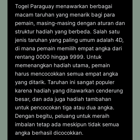
Togel Paraguay menawarkan berbagai
macam taruhan yang menarik bagi para
pemain, masing-masing dengan aturan dan
struktur hadiah yang berbeda. Salah satu
jenis taruhan yang paling umum adalah 4D,
di mana pemain memilih empat angka dari
rentang 0000 hingga 9999. Untuk
memenangkan hadiah utama, pemain
harus mencocokkan semua empat angka
yang ditarik. Taruhan ini sangat populer
karena hadiah yang ditawarkan cenderung
besar, dan ada juga hadiah tambahan
untuk pencocokan tiga atau dua angka.
Dengan begitu, peluang untuk meraih
imbalan tetap ada meskipun tidak semua
angka berhasil dicocokkan.