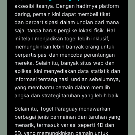
aksesibilitasnya. Dengan hadirnya platform
daring, pemain kini dapat membeli tiket
dan berpartisipasi dalam undian dari mana
saja, tanpa harus pergi ke lokasi fisik. Hal
ini telah menjadikan togel lebih inklusif,
memungkinkan lebih banyak orang untuk
berpartisipasi dan mencoba peruntungan
mereka. Selain itu, banyak situs web dan
aplikasi kini menyediakan data statistik dan
informasi tentang hasil undian sebelumnya,
yang membantu pemain dalam memilih
angka dan strategi taruhan yang lebih baik.
Selain itu, Togel Paraguay menawarkan
berbagai jenis permainan dan taruhan yang
menarik, termasuk variasi seperti 4D dan
5D, yang memungkinkan pemain untuk