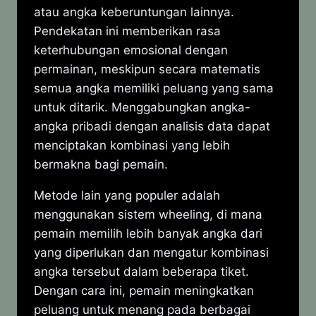
atau angka keberuntungan lainnya.
Pendekatan ini memberikan rasa
keterhubungan emosional dengan
permainan, meskipun secara matematis
semua angka memiliki peluang yang sama
untuk ditarik. Menggabungkan angka-
angka pribadi dengan analisis data dapat
menciptakan kombinasi yang lebih
bermakna bagi pemain.
Metode lain yang populer adalah
menggunakan sistem wheeling, di mana
pemain memilih lebih banyak angka dari
yang diperlukan dan mengatur kombinasi
angka tersebut dalam beberapa tiket.
Dengan cara ini, pemain meningkatkan
peluang untuk menang pada berbagai