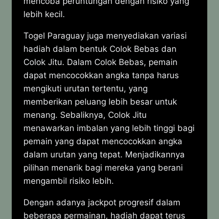
mencoba peruntungan dengan risiko yang
lebih kecil.
Togel Paraguay juga menyediakan variasi
hadiah dalam bentuk Colok Bebas dan
Colok Jitu. Dalam Colok Bebas, pemain
dapat mencocokkan angka tanpa harus
mengikuti urutan tertentu, yang
memberikan peluang lebih besar untuk
menang. Sebaliknya, Colok Jitu
menawarkan imbalan yang lebih tinggi bagi
pemain yang dapat mencocokkan angka
dalam urutan yang tepat. Menjadikannya
pilihan menarik bagi mereka yang berani
mengambil risiko lebih.
Dengan adanya jackpot progresif dalam
beberapa permainan, hadiah dapat terus