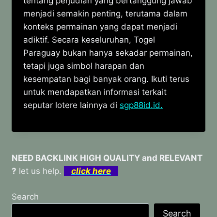
tentang perjudian yang bertanggung jawab
menjadi semakin penting, terutama dalam
konteks permainan yang dapat menjadi
adiktif. Secara keseluruhan, Togel
Paraguay bukan hanya sekadar permainan,
tetapi juga simbol harapan dan
kesempatan bagi banyak orang. Ikuti terus
untuk mendapatkan informasi terkait
seputar lotere lainnya di
sgp88id.id.
NEED BACKLINK HIGH QUALITY and RELEVANT
?
let us help.
click here
Search
Search