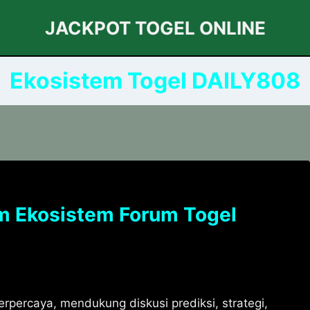
JACKPOT TOGEL ONLINE
Ekosistem Togel DAILY808
m Ekosistem Forum Togel
erpercaya, mendukung diskusi prediksi, strategi,