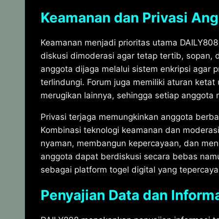
Keamanan dan Privasi An
Keamanan menjadi prioritas utama DAILY808 
diskusi dimoderasi agar tetap tertib, sopan,
anggota dijaga melalui sistem enkripsi agar pr
terlindungi. Forum juga memiliki aturan keta
merugikan lainnya, sehingga setiap anggota 
Privasi terjaga memungkinkan anggota berba
Kombinasi teknologi keamanan dan moderasi 
nyaman, membangun kepercayaan, dan mendu
anggota dapat berdiskusi secara bebas namu
sebagai platform togel digital yang tepercaya
Penyajian Data dan Informa