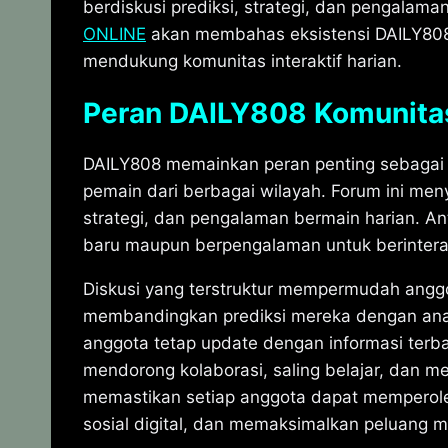
berdiskusi prediksi, strategi, dan pengalama
ONLINE
akan membahas eksistensi DAILY808 d
mendukung komunitas interaktif harian.
Peran DAILY808 Komunitas
DAILY808 memainkan peran penting sebagai 
pemain dari berbagai wilayah. Forum ini men
strategi, dan pengalaman bermain harian. A
baru maupun berpengalaman untuk berinter
Diskusi yang terstruktur mempermudah angg
membandingkan prediksi mereka dengan analisi
anggota tetap update dengan informasi terb
mendorong kolaborasi, saling belajar, dan me
memastikan setiap anggota dapat memperole
sosial digital, dan memaksimalkan peluang 