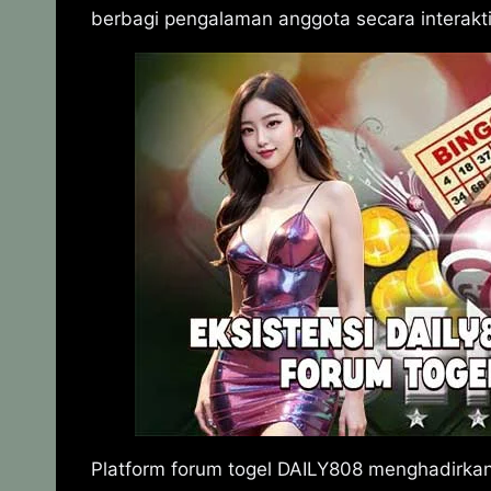
berbagi pengalaman anggota secara interakti
Platform forum togel DAILY808 menghadirkan r