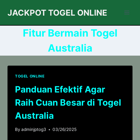
Skip
JACKPOT TOGEL ONLINE
to
content
Fitur Bermain Togel
Australia
TOGEL ONLINE
Panduan Efektif Agar
Raih Cuan Besar di Togel
Australia
By
adminjptog3
03/26/2025