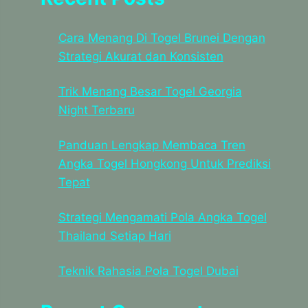
Cara Menang Di Togel Brunei Dengan
Strategi Akurat dan Konsisten
Trik Menang Besar Togel Georgia
Night Terbaru
Panduan Lengkap Membaca Tren
Angka Togel Hongkong Untuk Prediksi
Tepat
Strategi Mengamati Pola Angka Togel
Thailand Setiap Hari
Teknik Rahasia Pola Togel Dubai