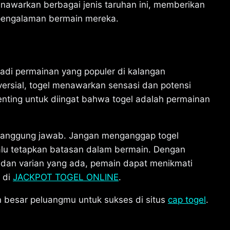
enawarkan berbagai jenis taruhan ini, memberikan
pengalaman bermain mereka.
jadi permainan yang populer di kalangan
ersial, togel menawarkan sensasi dan potensi
enting untuk diingat bahwa togel adalah permainan
rtanggung jawab. Jangan menganggap togel
lu tetapkan batasan dalam bermain. Dengan
dan varian yang ada, pemain dapat menikmati
 di
JACKPOT TOGEL ONLINE
.
besar peluangmu untuk sukses di situs
cap togel
.