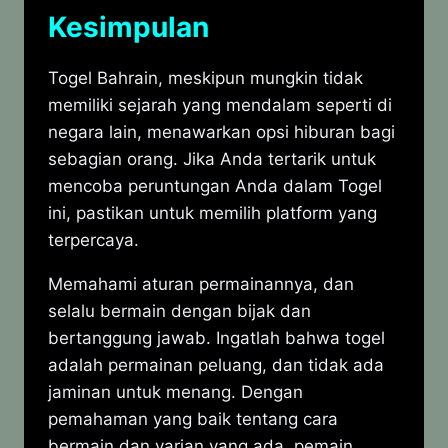
Kesimpulan
Togel Bahrain, meskipun mungkin tidak
memiliki sejarah yang mendalam seperti di
negara lain, menawarkan opsi hiburan bagi
sebagian orang. Jika Anda tertarik untuk
mencoba peruntungan Anda dalam Togel
ini, pastikan untuk memilih platform yang
terpercaya.
Memahami aturan permainannya, dan
selalu bermain dengan bijak dan
bertanggung jawab. Ingatlah bahwa togel
adalah permainan peluang, dan tidak ada
jaminan untuk menang. Dengan
pemahaman yang baik tentang cara
bermain dan varian yang ada, pemain