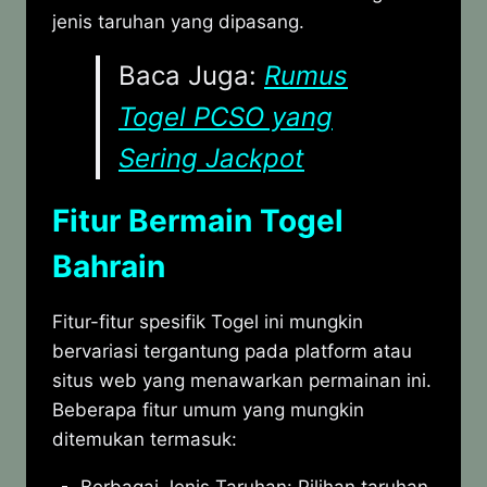
jenis taruhan yang dipasang.
Baca Juga:
Rumus
Togel PCSO yang
Sering Jackpot
Fitur Bermain Togel
Bahrain
Fitur-fitur spesifik Togel ini mungkin
bervariasi tergantung pada platform atau
situs web yang menawarkan permainan ini.
Beberapa fitur umum yang mungkin
ditemukan termasuk: