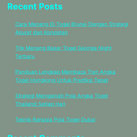
Recent Posts
Cara Menang Di Togel Brunei Dengan Strategi
Akurat dan Konsisten
Trik Menang Besar Togel Georgia Night
Terbaru
Panduan Lengkap Membaca Tren Angka
Togel Hongkong Untuk Prediksi Tepat
Strategi Mengamati Pola Angka Togel
Thailand Setiap Hari
Teknik Rahasia Pola Togel Dubai