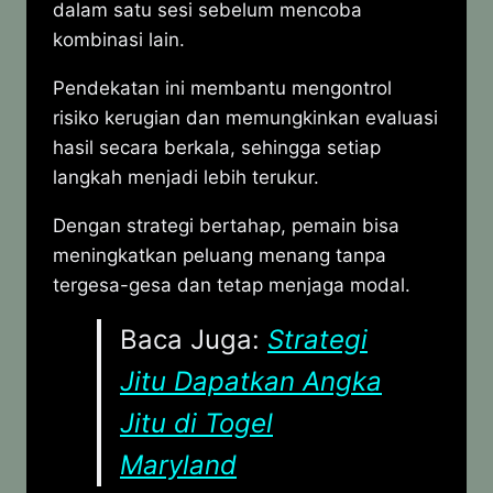
dalam satu sesi sebelum mencoba
kombinasi lain.
Pendekatan ini membantu mengontrol
risiko kerugian dan memungkinkan evaluasi
hasil secara berkala, sehingga setiap
langkah menjadi lebih terukur.
Dengan strategi bertahap, pemain bisa
meningkatkan peluang menang tanpa
tergesa-gesa dan tetap menjaga modal.
Baca Juga:
Strategi
Jitu Dapatkan Angka
Jitu di Togel
Maryland