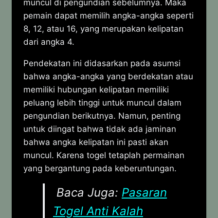
muncul di pengundian sebelumnya. Maka
pemain dapat memilih angka-angka seperti
8, 12, atau 16, yang merupakan kelipatan
dari angka 4.
Pendekatan ini didasarkan pada asumsi
bahwa angka-angka yang berdekatan atau
memiliki hubungan kelipatan memiliki
peluang lebih tinggi untuk muncul dalam
pengundian berikutnya. Namun, penting
untuk diingat bahwa tidak ada jaminan
bahwa angka kelipatan ini pasti akan
muncul. Karena togel tetaplah permainan
yang bergantung pada keberuntungan.
Baca Juga:
Pasaran
Togel Anti Kalah