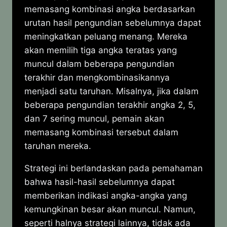
memasang kombinasi angka berdasarkan
urutan hasil pengundian sebelumnya dapat
meningkatkan peluang menang. Mereka
akan memilih tiga angka teratas yang
muncul dalam beberapa pengundian
terakhir dan mengkombinasikannya
menjadi satu taruhan. Misalnya, jika dalam
beberapa pengundian terakhir angka 2, 5,
dan 7 sering muncul, pemain akan
memasang kombinasi tersebut dalam
taruhan mereka.
Strategi ini berlandaskan pada pemahaman
bahwa hasil-hasil sebelumnya dapat
memberikan indikasi angka-angka yang
kemungkinan besar akan muncul. Namun,
seperti halnya strategi lainnya, tidak ada