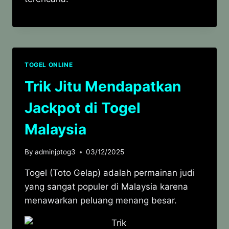
TOGEL ONLINE
Trik Jitu Mendapatkan
Jackpot di Togel
Malaysia
By
adminjptog3
03/12/2025
Togel (Toto Gelap) adalah permainan judi
yang sangat populer di Malaysia karena
menawarkan peluang menang besar.