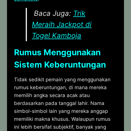
Baca Juga:
Trik
Meraih Jackpot di
Togel Kamboja
Rumus Menggunakan
Sistem Keberuntungan
Tidak sedikit pemain yang menggunakan
rumus keberuntungan, di mana mereka
memilih angka secara acak atau
berdasarkan pada tanggal lahir. Nama
simbol-simbol lain yang mereka anggap
memiliki makna khusus. Walaupun rumus
ini lebih bersifat subjektif, banyak yang