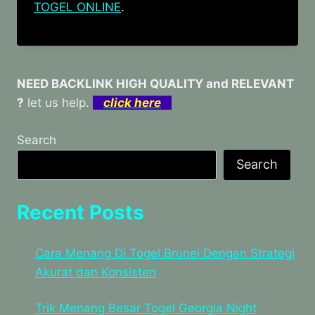
TOGEL ONLINE
.
NEED BACKLINK HIGH QUALITY and RELEVANT
?
let us help.
click here
Search
Search
Recent Posts
Cara Menang Di Togel Brunei Dengan Strategi
Akurat dan Konsisten
Trik Menang Besar Togel Georgia Night