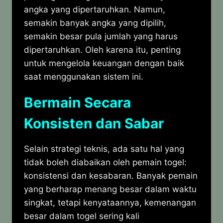
angka yang dipertaruhkan. Namun,
semakin banyak angka yang dipilih,
semakin besar pula jumlah yang harus
dipertaruhkan. Oleh karena itu, penting
untuk mengelola keuangan dengan baik
saat menggunakan sistem ini.
Bermain Secara
Konsisten dan Sabar
Selain strategi teknis, ada satu hal yang
tidak boleh diabaikan oleh pemain togel:
konsistensi dan kesabaran. Banyak pemain
yang berharap menang besar dalam waktu
singkat, tetapi kenyataannya, kemenangan
besar dalam togel sering kali