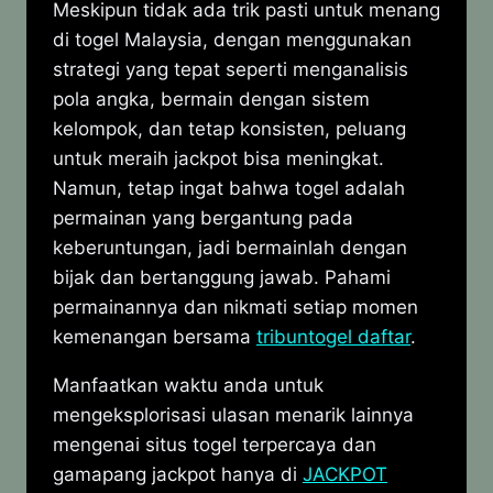
Meskipun tidak ada trik pasti untuk menang
di togel Malaysia, dengan menggunakan
strategi yang tepat seperti menganalisis
pola angka, bermain dengan sistem
kelompok, dan tetap konsisten, peluang
untuk meraih jackpot bisa meningkat.
Namun, tetap ingat bahwa togel adalah
permainan yang bergantung pada
keberuntungan, jadi bermainlah dengan
bijak dan bertanggung jawab. Pahami
permainannya dan nikmati setiap momen
kemenangan bersama
tribuntogel daftar
.
Manfaatkan waktu anda untuk
mengeksplorisasi ulasan menarik lainnya
mengenai situs togel terpercaya dan
gamapang jackpot hanya di
JACKPOT