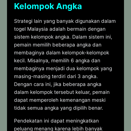
Kelompok Angka
Strategi lain yang banyak digunakan dalam
togel Malaysia adalah bermain dengan
sistem kelompok angka. Dalam sistem ini,
pemain memilih beberapa angka dan
membaginya dalam kelompok-kelompok
kecil. Misalnya, memilih 6 angka dan
membaginya menjadi dua kelompok yang
masing-masing terdiri dari 3 angka.
Dengan cara ini, jika beberapa angka
dalam kelompok tersebut keluar, pemain
dapat memperoleh kemenangan meski
tidak semua angka yang dipilih benar.
Pendekatan ini dapat meningkatkan
peluang menang karena lebih banyak