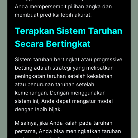
Anda mempersempit pilihan angka dan
membuat prediksi lebih akurat.
Terapkan Sistem Taruhan
Secara Bertingkat
Sistem taruhan bertingkat atau progressive
betting adalah strategi yang melibatkan
peningkatan taruhan setelah kekalahan
atau penurunan taruhan setelah
kemenangan. Dengan menggunakan
sistem ini, Anda dapat mengatur modal
dengan lebih bijak.
Misalnya, jika Anda kalah pada taruhan
pertama, Anda bisa meningkatkan taruhan