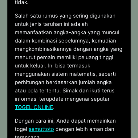
tidak.
Salah satu rumus yang sering digunakan
untuk jenis taruhan ini adalah
memanfaatkan angka-angka yang muncul
dalam kombinasi sebelumnya, kemudian
mengkombinasikannya dengan angka yang
menurut pemain memiliki peluang tinggi
untuk keluar. Ini bisa termasuk
menggunakan sistem matematis, seperti
perhitungan berdasarkan jumlah angka
atau pola tertentu. Simak dan ikuti terus
informasi terupdate mengenai seputar
TOGEL ONLINE
.
Dengan cara ini, Anda dapat memainkan
togel
semuttoto
dengan lebih aman dan
terencana.