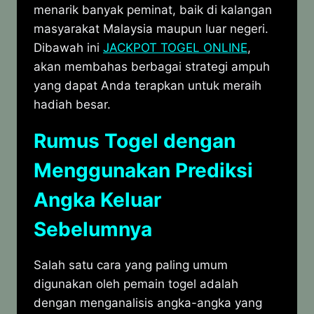
menarik banyak peminat, baik di kalangan
masyarakat Malaysia maupun luar negeri.
Dibawah ini
JACKPOT TOGEL ONLINE
,
akan membahas berbagai strategi ampuh
yang dapat Anda terapkan untuk meraih
hadiah besar.
Rumus Togel dengan
Menggunakan Prediksi
Angka Keluar
Sebelumnya
Salah satu cara yang paling umum
digunakan oleh pemain togel adalah
dengan menganalisis angka-angka yang