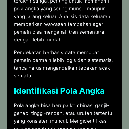
terakhir sangat penting untuk memahami
pola angka yang sering muncul maupun
yang jarang keluar. Analisis data keluaran
memberikan wawasan tambahan agar
pemain bisa mengenali tren sementara
dengan lebih mudah.
Pendekatan berbasis data membuat
pemain bermain lebih logis dan sistematis,
tanpa harus mengandalkan tebakan acak
semata.
Identifikasi Pola Angka
Pola angka bisa berupa kombinasi ganjil-
genap, tinggi-rendah, atau urutan tertentu
yang konsisten muncul. Mengidentifikasi
pola ini membantu pemain menyusun