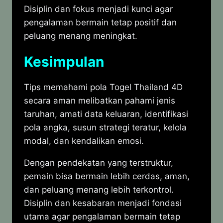
Disiplin dan fokus menjadi kunci agar
pengalaman bermain tetap positif dan
peluang menang meningkat.
Kesimpulan
Tips memahami pola Togel Thailand 4D
secara aman melibatkan pahami jenis
taruhan, amati data keluaran, identifikasi
pola angka, susun strategi teratur, kelola
modal, dan kendalikan emosi.
Dengan pendekatan yang terstruktur,
pemain bisa bermain lebih cerdas, aman,
dan peluang menang lebih terkontrol.
Disiplin dan kesabaran menjadi fondasi
utama agar pengalaman bermain tetap