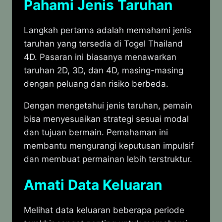
Pahami Jenis Taruhan
Langkah pertama adalah memahami jenis
taruhan yang tersedia di Togel Thailand
4D. Pasaran ini biasanya menawarkan
taruhan 2D, 3D, dan 4D, masing-masing
dengan peluang dan risiko berbeda.
Dengan mengetahui jenis taruhan, pemain
bisa menyesuaikan strategi sesuai modal
dan tujuan bermain. Pemahaman ini
membantu mengurangi keputusan impulsif
dan membuat permainan lebih terstruktur.
Amati Data Keluaran
Melihat data keluaran beberapa periode