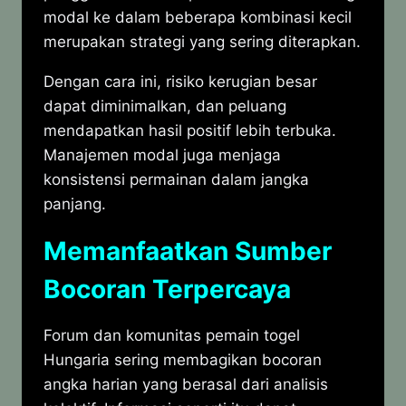
modal ke dalam beberapa kombinasi kecil
merupakan strategi yang sering diterapkan.
Dengan cara ini, risiko kerugian besar
dapat diminimalkan, dan peluang
mendapatkan hasil positif lebih terbuka.
Manajemen modal juga menjaga
konsistensi permainan dalam jangka
panjang.
Memanfaatkan Sumber
Bocoran Terpercaya
Forum dan komunitas pemain togel
Hungaria sering membagikan bocoran
angka harian yang berasal dari analisis