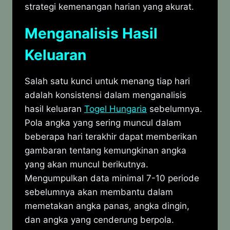
strategi kemenangan harian yang akurat.
Menganalisis Hasil
Keluaran
Salah satu kunci untuk menang tiap hari
adalah konsistensi dalam menganalisis
hasil keluaran
Togel Hungaria
sebelumnya.
Pola angka yang sering muncul dalam
beberapa hari terakhir dapat memberikan
gambaran tentang kemungkinan angka
yang akan muncul berikutnya.
Mengumpulkan data minimal 7-10 periode
sebelumnya akan membantu dalam
memetakan angka panas, angka dingin,
dan angka yang cenderung berpola.