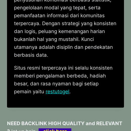
pengelolaan modal yang tepat, serta
pemanfaatan informasi dari komunitas
terpercaya. Dengan strategi yang konsisten
dan logis, peluang kemenangan harian
bukanlah hal yang mustahil. Kunci
utamanya adalah disiplin dan pendekatan
berbasis data.
Situs resmi terpercaya ini selalu konsisten
memberi pengalaman berbeda, hadiah
besar, dan rasa nyaman bagi setiap
pemain yaitu
restutogel
.
NEED BACKLINK HIGH QUALITY and RELEVANT