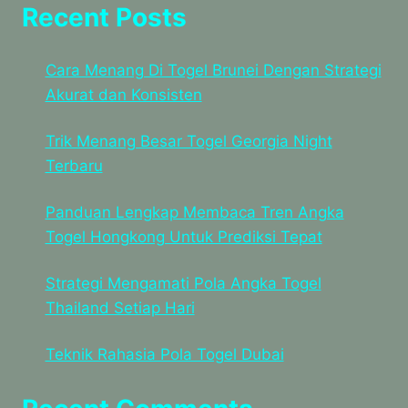
Recent Posts
Cara Menang Di Togel Brunei Dengan Strategi
Akurat dan Konsisten
Trik Menang Besar Togel Georgia Night
Terbaru
Panduan Lengkap Membaca Tren Angka
Togel Hongkong Untuk Prediksi Tepat
Strategi Mengamati Pola Angka Togel
Thailand Setiap Hari
Teknik Rahasia Pola Togel Dubai