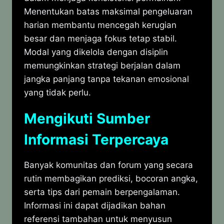
Menentukan batas maksimal pengeluaran
harian membantu mencegah kerugian
besar dan menjaga fokus tetap stabil.
Modal yang dikelola dengan disiplin
memungkinkan strategi berjalan dalam
jangka panjang tanpa tekanan emosional
yang tidak perlu.
Mengikuti Sumber
Informasi Terpercaya
Banyak komunitas dan forum yang secara
rutin membagikan prediksi, bocoran angka,
serta tips dari pemain berpengalaman.
Informasi ini dapat dijadikan bahan
referensi tambahan untuk menyusun