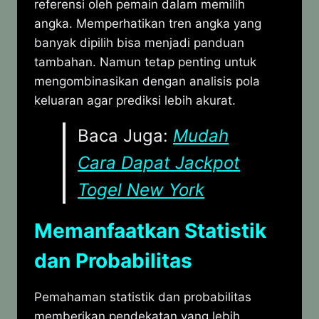
referensi oleh pemain dalam memilih
angka. Memperhatikan tren angka yang
banyak dipilih bisa menjadi panduan
tambahan. Namun tetap penting untuk
mengombinasikan dengan analisis pola
keluaran agar prediksi lebih akurat.
Baca Juga:
Mudah
Cara Dapat Jackpot
Togel New York
Memanfaatkan Statistik
dan Probabilitas
Pemahaman statistik dan probabilitas
memberikan pendekatan yang lebih