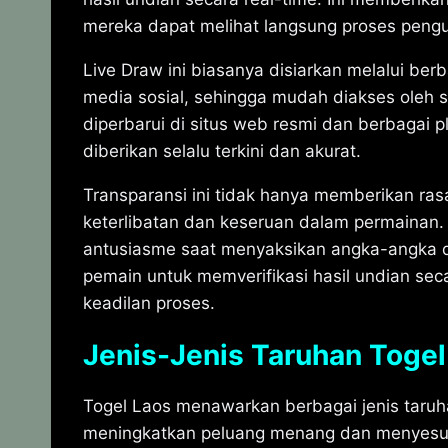
mereka dapat melihat langsung proses pengu
Live Draw ini biasanya disiarkan melalui ber
media sosial, sehingga mudah diakses oleh s
diperbarui di situs web resmi dan berbagai 
diberikan selalu terkini dan akurat.
Transparansi ini tidak hanya memberikan ras
keterlibatan dan keseruan dalam permainan
antusiasme saat menyaksikan angka-angka di
pemain untuk memverifikasi hasil undian se
keadilan proses.
Jenis-Jenis Taruhan Togel
Togel Laos menawarkan berbagai jenis taruha
meningkatkan peluang menang dan menyesuai