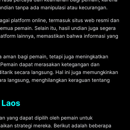
ndian tanpa ada manipulasi atau kecurangan.
bagai platform online, termasuk situs web resmi dan
emua pemain. Selain itu, hasil undian juga segera
platform lainnya, memastikan bahwa informasi yang
a aman bagi pemain, tetapi juga meningkatkan
. Pemain dapat merasakan ketegangan dan
tarik secara langsung. Hal ini juga memungkinkan
cara langsung, menghilangkan keraguan tentang
 Laos
n yang dapat dipilih oleh pemain untuk
kan strategi mereka. Berikut adalah beberapa