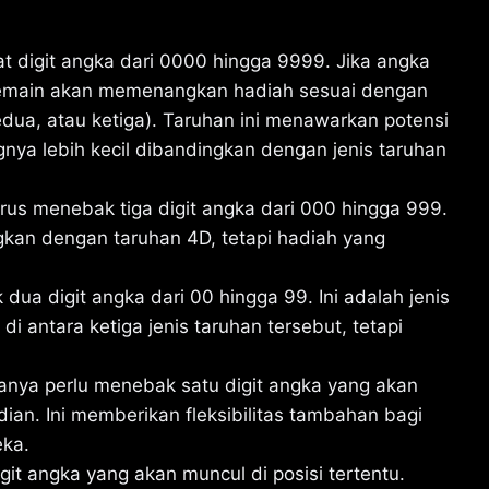
 digit angka dari 0000 hingga 9999. Jika angka
 pemain akan memenangkan hadiah sesuai dengan
edua, atau ketiga). Taruhan ini menawarkan potensi
nya lebih kecil dibandingkan dengan jenis taruhan
rus menebak tiga digit angka dari 000 hingga 999.
gkan dengan taruhan 4D, tetapi hadiah yang
ua digit angka dari 00 hingga 99. Ini adalah jenis
i antara ketiga jenis taruhan tersebut, tetapi
hanya perlu menebak satu digit angka yang akan
ian. Ini memberikan fleksibilitas tambahan bagi
eka.
it angka yang akan muncul di posisi tertentu.