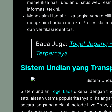
memeriksa hasil undian di situs web resm
informasi terkini.
Mengklaim Hadiah: Jika angka yang dipili
mengklaim hadiah mereka. Proses klaim ha
dan verifikasi identitas.
Baca Juga:
Togel Jepang 
Terpercaya
Sistem Undian yang Trans
Sistem undian
Togel Laos
dikenal dengan ting
satu alasan utama popularitasnya di kalanga
secara langsung melalui metode Live Draw,
hasil undian secara real-time. Ini memberik