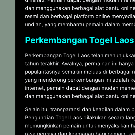
dan menggunakan berbagai alat bantu online
resmi dan berbagai platform online menyediak
undian, yang membantu pemain dalam membu
Perkembangan Togel Laos
Perkembangan Togel Laos telah menunjukkan
tahun terakhir. Awalnya, permainan ini hanya
popularitasnya semakin meluas di berbagai n
yang mendorong perkembangan ini adalah k
internet, pemain dapat dengan mudah memeri
dan menggunakan berbagai alat bantu online
Selain itu, transparansi dan keadilan dalam 
Pengundian Togel Laos dilakukan secara lan
memungkinkan pemain untuk menyaksikan hasi
rasa percaya dan keamanan bagi pemain, ka