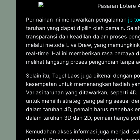
Permainan ini menawarkan pengalaman
jp to
taruhan yang dapat dipilih oleh pemain. Sala
transparansi dan keadilan dalam proses pen
melalui metode Live Draw, yang memungkink
real-time. Hal ini memberikan rasa percaya
melihat langsung proses pengundian tanpa a
Selain itu, Togel Laos juga dikenal dengan p
kesempatan untuk memenangkan hadiah yang
Variasi taruhan yang ditawarkan, seperti 4D,
untuk memilih strategi yang paling sesuai d
dalam taruhan 4D, pemain harus menebak emp
dalam taruhan 3D dan 2D, pemain hanya perl
Kemudahan akses informasi juga menjadi sa
diminati. Pemain dapat dengan mudah memeri