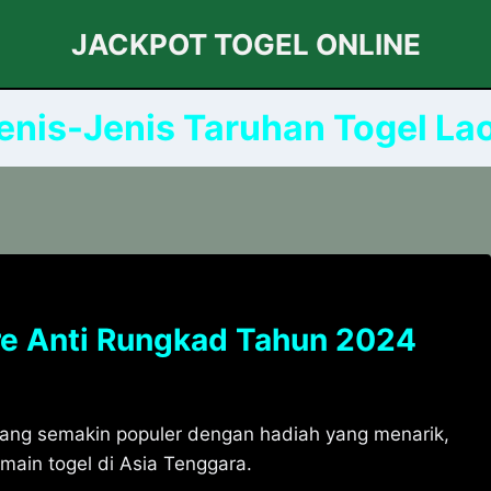
JACKPOT TOGEL ONLINE
enis-Jenis Taruhan Togel La
ere Anti Rungkad Tahun 2024
yang semakin populer dengan hadiah yang menarik,
main togel di Asia Tenggara.