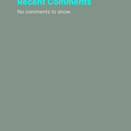
Recent Comments
No comments to show.