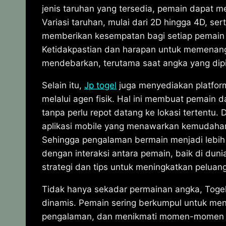
jenis taruhan yang tersedia, pemain dapat 
Variasi taruhan, mulai dari 2D hingga 4D, ser
memberikan kesempatan bagi setiap pemain
Ketidakpastian dan harapan untuk memenan
mendebarkan, terutama saat angka yang dipil
Selain itu,
Jp togel
juga menyediakan platfor
melalui agen fisik. Hal ini membuat pemain d
tanpa perlu repot datang ke lokasi tertentu
aplikasi mobile yang menawarkan kemudahan
Sehingga pengalaman bermain menjadi lebi
dengan interaksi antara pemain, baik di dun
strategi dan tips untuk meningkatkan pelua
Tidak hanya sekadar permainan angka, Togel
dinamis. Pemain sering berkumpul untuk me
pengalaman, dan menikmati momen-momen s