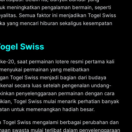
uk meningkatkan pengalaman bermain, seperti
yalitas. Semua faktor ini menjadikan Togel Swiss
eka yang mencari hiburan sekaligus kesempatan
ogel Swiss
ke-20, saat permainan lotere resmi pertama kali
 menyukai permainan yang melibatkan
an Togel Swiss menjadi bagian dari budaya
 dikenal secara luas setelah pengenalan undang-
kinkan penyelenggaraan permainan dengan cara
ikian, Togel Swiss mulai menarik perhatian banyak
mpatan untuk memenangkan hadiah besar.
an Togel Swiss mengalami berbagai perubahan dan
haan swasta mulai terlibat dalam penyelenggaraan