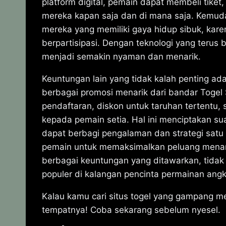
platform digital, pemain dapat membeli tiket
mereka kapan saja dan di mana saja. Kemud
mereka yang memiliki gaya hidup sibuk, karen
berpartisipasi. Dengan teknologi yang teru
menjadi semakin nyaman dan menarik.
Keuntungan lain yang tidak kalah penting ad
berbagai promosi menarik dari bandar Toge
pendaftaran, diskon untuk taruhan tertentu,
kepada pemain setia. Hal ini menciptakan s
dapat berbagi pengalaman dan strategi satu 
pemain untuk memaksimalkan peluang menan
berbagai keuntungan yang ditawarkan, tidak he
populer di kalangan pencinta permainan angk
Kalau kamu cari situs togel yang gampang 
tempatnya! Coba sekarang sebelum nyesel.