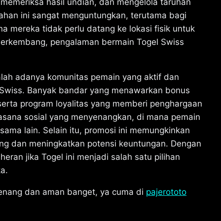
, memeriksa hasil undian, dan mengelola taruhan
ahan ini sangat menguntungkan, terutama bagi
a mereka tidak perlu datang ke lokasi fisik untuk
s berkembang, pengalaman bermain Togel Swiss
alah adanya komunitas pemain yang aktif dan
l Swiss. Banyak bandar yang menawarkan bonus
 serta program loyalitas yang memberi penghargaan
uasana sosial yang menyenangkan, di mana pemain
sama lain. Selain itu, promosi ini memungkinkan
g dan meningkatkan potensi keuntungan. Dengan
ran jika Togel ini menjadi salah satu pilihan
a.
menang dan aman banget, ya cuma di
pajerototo