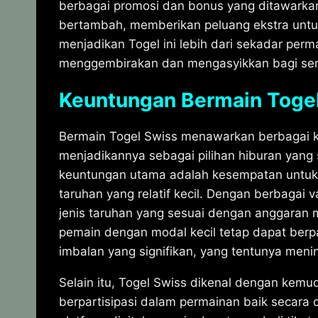
berbagai promosi dan bonus yang ditawarkan
bertambah, memberikan peluang ekstra untu
menjadikan Togel ini lebih dari sekadar per
menggembirakan dan mengasyikkan bagi semu
Keuntungan Bermain Toge
Bermain Togel Swiss menawarkan berbagai k
menjadikannya sebagai pilihan hiburan yang
keuntungan utama adalah kesempatan untuk
taruhan yang relatif kecil. Dengan berbagai 
jenis taruhan yang sesuai dengan anggaran me
pemain dengan modal kecil tetap dapat berp
imbalan yang signifikan, yang tentunya menin
Selain itu, Togel Swiss dikenal dengan kem
berpartisipasi dalam permainan baik secara 