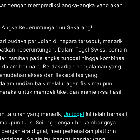
ar dengan memprediksi angka-angka yang akan
dari budaya perjudian di negara tersebut, menarik
atkan keberuntungan. Dalam Togel Swiss, pemain
 dari taruhan pada angka tunggal hingga kombinasi
i dalam bermain. Berdasarkan pengalaman yang
 kemudahan akses dan fleksibilitas yang
dalam undian baik melalui agen fisik maupun
mereka untuk membeli tiket dan memeriksa hasil
em taruhan yang menarik,
Jp togel
ini telah berhasil
l maupun turis. Seiring dengan berkembangnya
i dengan era digital, memperkenalkan platform
tisipasi. Selain itu, banyak bandar yang