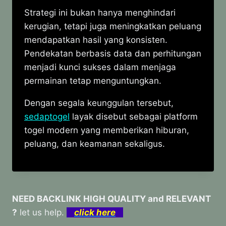
Strategi ini bukan hanya menghindari
kerugian, tetapi juga meningkatkan peluang
mendapatkan hasil yang konsisten.
Pendekatan berbasis data dan perhitungan
menjadi kunci sukses dalam menjaga
permainan tetap menguntungkan.
Dengan segala keunggulan tersebut,
sedaptogel
layak disebut sebagai platform
togel modern yang memberikan hiburan,
peluang, dan keamanan sekaligus.
NEED BACKLINK HIGH QUALITY and RELEVANT
?
let us help.
click here