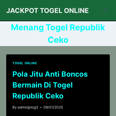
Skip
JACKPOT TOGEL ONLINE
to
content
Menang Togel Republik
Ceko
TOGEL ONLINE
Pola Jitu Anti Boncos
Bermain Di Togel
Republik Ceko
By
adminjptog3
08/01/2025