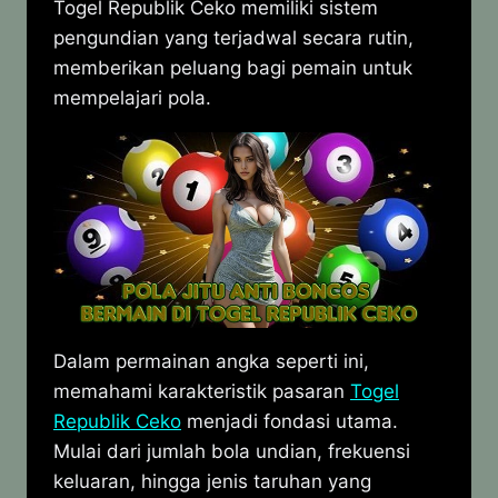
Togel Republik Ceko memiliki sistem
pengundian yang terjadwal secara rutin,
memberikan peluang bagi pemain untuk
mempelajari pola.
Dalam permainan angka seperti ini,
memahami karakteristik pasaran
Togel
Republik Ceko
menjadi fondasi utama.
Mulai dari jumlah bola undian, frekuensi
keluaran, hingga jenis taruhan yang