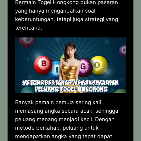
Bermain Togel Hongkong bukan pasaran
yang hanya mengandalkan soal
keberuntungan, tetapi juga strategi yang
terencana.
Banyak pemain pemula sering kali
memasang angka secara acak, sehingga
peluang menang menjadi kecil. Dengan
metode bertahap, peluang untuk
mendapatkan angka yang tepat dapat