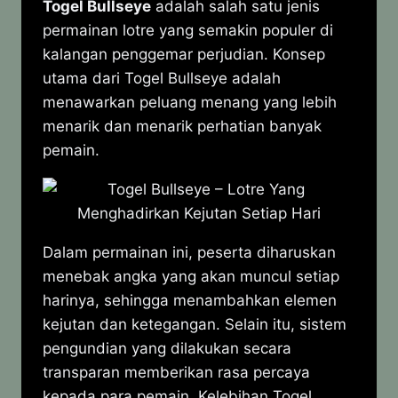
Togel Bullseye
adalah salah satu jenis
permainan lotre yang semakin populer di
kalangan penggemar perjudian. Konsep
utama dari Togel Bullseye adalah
menawarkan peluang menang yang lebih
menarik dan menarik perhatian banyak
pemain.
Dalam permainan ini, peserta diharuskan
menebak angka yang akan muncul setiap
harinya, sehingga menambahkan elemen
kejutan dan ketegangan. Selain itu, sistem
pengundian yang dilakukan secara
transparan memberikan rasa percaya
kepada para pemain. Kelebihan Togel