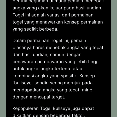
bentuk perjudian di mana pemain menebak
angka yang akan keluar pada hasil undian.
Togel ini adalah variasi dari permainan
togel yang menawarkan konsep permainan
yang sedikit berbeda.
Dalam permainan Togel ini, pemain
biasanya harus menebak angka yang tepat
dari hasil undian, namun dengan
penawaran pembayaran yang lebih tinggi
untuk angka-angka tertentu atau
kombinasi angka yang spesifik. Konsep
“bullseye” sendiri sering merujuk pada
mendapatkan angka yang tepat, mirip
dengan mencapai target.
Kepopuleran Togel Bullseye juga dapat
dikaitkan dengan beberapa faktor: