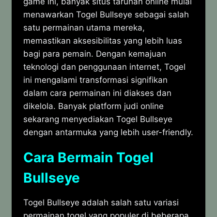
game ini, banyak situs taruhan online mulai
menawarkan Togel Bullseye sebagai salah
satu permainan utama mereka,
memastikan aksesibilitas yang lebih luas
bagi para pemain. Dengan kemajuan
teknologi dan penggunaan internet, Togel
ini mengalami transformasi signifikan
dalam cara permainan ini diakses dan
dikelola. Banyak platform judi online
sekarang menyediakan Togel Bullseye
dengan antarmuka yang lebih user-friendly.
Cara Bermain Togel
Bullseye
Togel Bullseye adalah salah satu variasi
permainan togel yang populer di beberapa