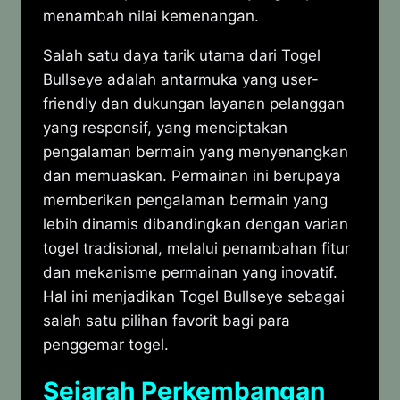
menambah nilai kemenangan.
Salah satu daya tarik utama dari Togel
Bullseye adalah antarmuka yang user-
friendly dan dukungan layanan pelanggan
yang responsif, yang menciptakan
pengalaman bermain yang menyenangkan
dan memuaskan. Permainan ini berupaya
memberikan pengalaman bermain yang
lebih dinamis dibandingkan dengan varian
togel tradisional, melalui penambahan fitur
dan mekanisme permainan yang inovatif.
Hal ini menjadikan Togel Bullseye sebagai
salah satu pilihan favorit bagi para
penggemar togel.
Sejarah Perkembangan