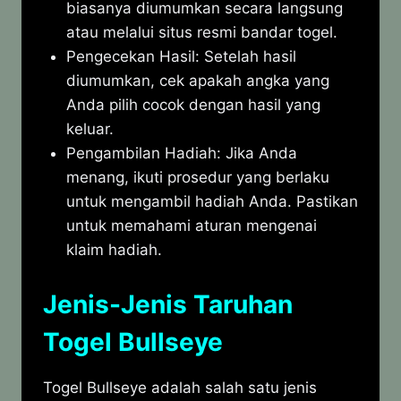
biasanya diumumkan secara langsung
atau melalui situs resmi bandar togel.
Pengecekan Hasil: Setelah hasil
diumumkan, cek apakah angka yang
Anda pilih cocok dengan hasil yang
keluar.
Pengambilan Hadiah: Jika Anda
menang, ikuti prosedur yang berlaku
untuk mengambil hadiah Anda. Pastikan
untuk memahami aturan mengenai
klaim hadiah.
Jenis-Jenis Taruhan
Togel Bullseye
Togel Bullseye adalah salah satu jenis