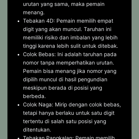
urutan yang sama, maka pemain
menang.
Tebakan 4D: Pemain memilih empat
digit yang akan muncul. Taruhan ini
memiliki risiko dan imbalan yang lebih
tinggi karena lebih sulit untuk ditebak.
Colok Bebas: Ini adalah taruhan pada
nomor tanpa memperhatikan urutan.
Pemain bisa menang jika nomor yang
dipilih muncul di hasil pengundian
meskipun berada di posisi yang
berbeda.
Colok Naga: Mirip dengan colok bebas,
tetapi hanya berlaku untuk satu digit
tertentu di salah satu posisi yang
ditentukan.
Tebakan Pangkalan: Pemain memilih