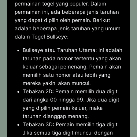
permainan togel yang populer. Dalam
permainan ini, ada beberapa jenis taruhan
yang dapat dipilih oleh pemain. Berikut
adalah beberapa jenis taruhan yang umum
dalam Togel Bullseye:
Bullseye atau Taruhan Utama: Ini adalah
taruhan pada nomor tertentu yang akan
keluar sebagai pemenang. Pemain akan
memilih satu nomor atau lebih yang
mereka yakini akan muncul.
Tebakan 2D: Pemain memilih dua digit
dari angka 00 hingga 99. Jika dua digit
yang dipilih pemain keluar, maka
taruhan dianggap menang.
Tebakan 3D: Pemain memilih tiga digit.
Jika semua tiga digit muncul dengan