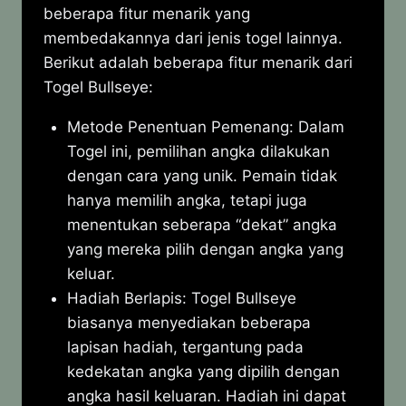
beberapa fitur menarik yang
membedakannya dari jenis togel lainnya.
Berikut adalah beberapa fitur menarik dari
Togel Bullseye:
Metode Penentuan Pemenang: Dalam
Togel ini, pemilihan angka dilakukan
dengan cara yang unik. Pemain tidak
hanya memilih angka, tetapi juga
menentukan seberapa “dekat” angka
yang mereka pilih dengan angka yang
keluar.
Hadiah Berlapis: Togel Bullseye
biasanya menyediakan beberapa
lapisan hadiah, tergantung pada
kedekatan angka yang dipilih dengan
angka hasil keluaran. Hadiah ini dapat