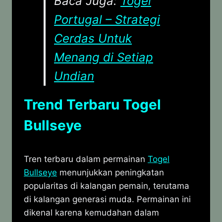
Baca Juga:
Togel
Portugal – Strategi
Cerdas Untuk
Menang di Setiap
Undian
Trend Terbaru Togel
Bullseye
Tren terbaru dalam permainan
Togel
Bullseye
menunjukkan peningkatan
popularitas di kalangan pemain, terutama
di kalangan generasi muda. Permainan ini
dikenal karena kemudahan dalam