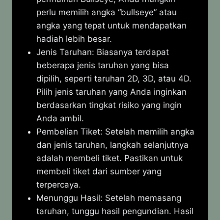
perlu memilih angka “bullseye” atau
angka yang tepat untuk mendapatkan
hadiah lebih besar.
Jenis Taruhan: Biasanya terdapat
beberapa jenis taruhan yang bisa
dipilih, seperti taruhan 2D, 3D, atau 4D.
Pilih jenis taruhan yang Anda inginkan
berdasarkan tingkat risiko yang ingin
Anda ambil.
Pembelian Tiket: Setelah memilih angka
dan jenis taruhan, langkah selanjutnya
adalah membeli tiket. Pastikan untuk
membeli tiket dari sumber yang
terpercaya.
Menunggu Hasil: Setelah memasang
taruhan, tunggu hasil pengundian. Hasil