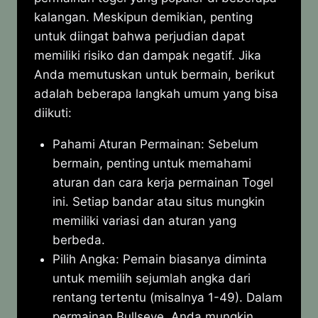
kalangan. Meskipun demikian, penting
untuk diingat bahwa perjudian dapat
memiliki risiko dan dampak negatif. Jika
Anda memutuskan untuk bermain, berikut
adalah beberapa langkah umum yang bisa
diikuti:
Pahami Aturan Permainan: Sebelum
bermain, penting untuk memahami
aturan dan cara kerja permainan Togel
ini. Setiap bandar atau situs mungkin
memiliki variasi dan aturan yang
berbeda.
Pilih Angka: Pemain biasanya diminta
untuk memilih sejumlah angka dari
rentang tertentu (misalnya 1-49). Dalam
permainan Bullseye, Anda mungkin