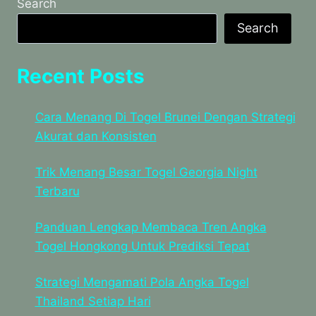
Search
Search
Recent Posts
Cara Menang Di Togel Brunei Dengan Strategi
Akurat dan Konsisten
Trik Menang Besar Togel Georgia Night
Terbaru
Panduan Lengkap Membaca Tren Angka
Togel Hongkong Untuk Prediksi Tepat
Strategi Mengamati Pola Angka Togel
Thailand Setiap Hari