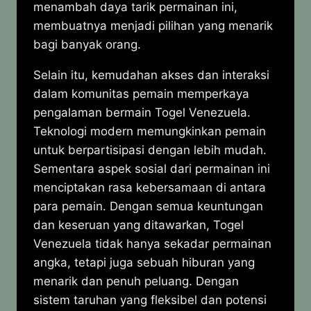
menambah daya tarik permainan ini,
membuatnya menjadi pilihan yang menarik
bagi banyak orang.
Selain itu, kemudahan akses dan interaksi
dalam komunitas pemain memperkaya
pengalaman bermain Togel Venezuela.
Teknologi modern memungkinkan pemain
untuk berpartisipasi dengan lebih mudah.
Sementara aspek sosial dari permainan ini
menciptakan rasa kebersamaan di antara
para pemain. Dengan semua keuntungan
dan keseruan yang ditawarkan, Togel
Venezuela tidak hanya sekadar permainan
angka, tetapi juga sebuah hiburan yang
menarik dan penuh peluang. Dengan
sistem taruhan yang fleksibel dan potensi