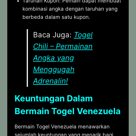
Taruhan Kupon: Pemain dapat membuat
kombinasi angka dengan taruhan yang
berbeda dalam satu kupon.
Baca Juga:
Togel
Chili – Permainan
Angka yang
Menggugah
Adrenalin!
Keuntungan Dalam
Bermain Togel Venezuela
Bermain Togel Venezuela menawarkan
sejumlah keuntungan yang menarik bagi