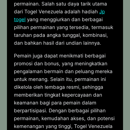
permainan. Salah satu daya tarik utama
dari Togel Venezuela adalah hadiah
Jp
togel
yang menggiurkan dan berbagai
pilihan permainan yang tersedia, termasuk
taruhan pada angka tunggal, kombinasi,
dan bahkan hasil dari undian lainnya.
Pemain juga dapat menikmati berbagai
promosi dan bonus, yang meningkatkan
pengalaman bermain dan peluang mereka
untuk menang. Selain itu, permainan ini
dikelola oleh lembaga resmi, sehingga
memberikan tingkat kepercayaan dan
keamanan bagi para pemain dalam
berpartisipasi. Dengan berbagai pilihan
permainan, kemudahan akses, dan potensi
kemenangan yang tinggi, Togel Venezuela