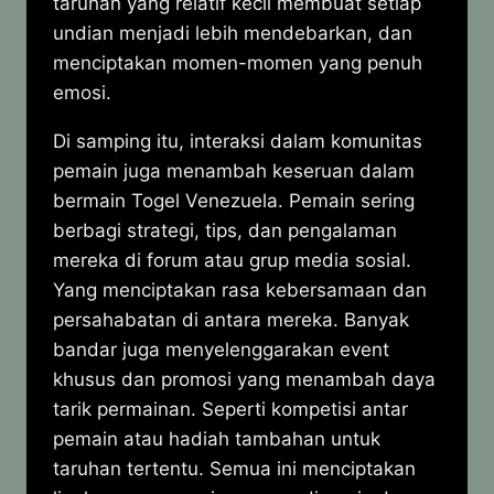
taruhan yang relatif kecil membuat setiap
undian menjadi lebih mendebarkan, dan
menciptakan momen-momen yang penuh
emosi.
Di samping itu, interaksi dalam komunitas
pemain juga menambah keseruan dalam
bermain Togel Venezuela. Pemain sering
berbagi strategi, tips, dan pengalaman
mereka di forum atau grup media sosial.
Yang menciptakan rasa kebersamaan dan
persahabatan di antara mereka. Banyak
bandar juga menyelenggarakan event
khusus dan promosi yang menambah daya
tarik permainan. Seperti kompetisi antar
pemain atau hadiah tambahan untuk
taruhan tertentu. Semua ini menciptakan