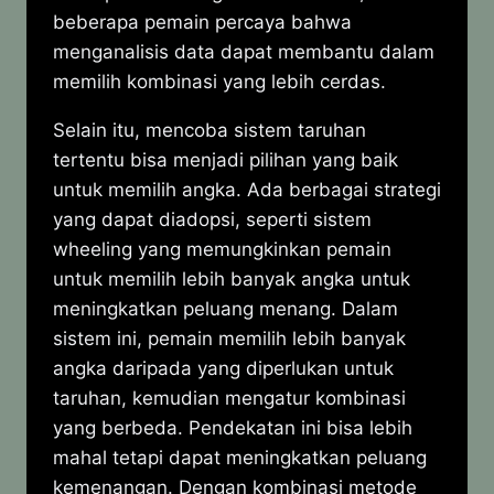
beberapa pemain percaya bahwa
menganalisis data dapat membantu dalam
memilih kombinasi yang lebih cerdas.
Selain itu, mencoba sistem taruhan
tertentu bisa menjadi pilihan yang baik
untuk memilih angka. Ada berbagai strategi
yang dapat diadopsi, seperti sistem
wheeling yang memungkinkan pemain
untuk memilih lebih banyak angka untuk
meningkatkan peluang menang. Dalam
sistem ini, pemain memilih lebih banyak
angka daripada yang diperlukan untuk
taruhan, kemudian mengatur kombinasi
yang berbeda. Pendekatan ini bisa lebih
mahal tetapi dapat meningkatkan peluang
kemenangan. Dengan kombinasi metode