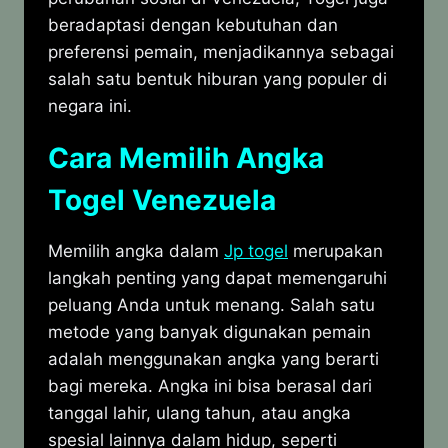
beradaptasi dengan kebutuhan dan
preferensi pemain, menjadikannya sebagai
salah satu bentuk hiburan yang populer di
negara ini.
Cara Memilih Angka
Togel Venezuela
Memilih angka dalam
Jp togel
merupakan
langkah penting yang dapat memengaruhi
peluang Anda untuk menang. Salah satu
metode yang banyak digunakan pemain
adalah menggunakan angka yang berarti
bagi mereka. Angka ini bisa berasal dari
tanggal lahir, ulang tahun, atau angka
spesial lainnya dalam hidup, seperti