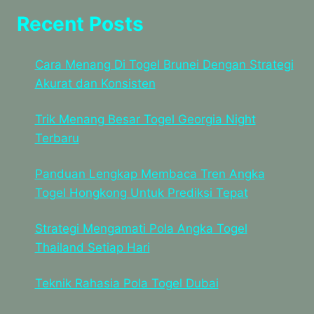
Recent Posts
Cara Menang Di Togel Brunei Dengan Strategi
Akurat dan Konsisten
Trik Menang Besar Togel Georgia Night
Terbaru
Panduan Lengkap Membaca Tren Angka
Togel Hongkong Untuk Prediksi Tepat
Strategi Mengamati Pola Angka Togel
Thailand Setiap Hari
Teknik Rahasia Pola Togel Dubai