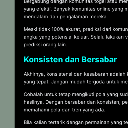
Bergabung dengan komunitas togel atau mengik
yang efektif. Banyak komunitas online yang 
mendalam dan pengalaman mereka.
Meski tidak 100% akurat, prediksi dari kom
angka yang potensial keluar. Selalu lakukan
prediksi orang lain.
Konsisten dan Bersabar
Akhirnya, konsistensi dan kesabaran adalah
yang tepat. Jangan mudah tergoda untuk meng
Cobalah untuk tetap mengikuti pola yang su
hasilnya. Dengan bersabar dan konsisten, pe
memahami pola dan tren yang ada.
Bila kalian tertarik dengan permainan yang te