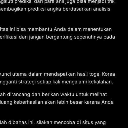
uti prediksi dari para ahli juga bisa menjadi trik
membagikan prediksi angka berdasarkan analisis
unitas ini bisa membantu Anda dalam menentukan
 verifikasi dan jangan bergantung sepenuhnya pada
 kunci utama dalam mendapatkan hasil togel Korea
ganti strategi setiap kali mengalami kekalahan.
dah dirancang dan berikan waktu untuk melihat
luang keberhasilan akan lebih besar karena Anda
lah dibahas ini, silakan mencoba di situs yang