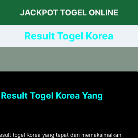
JACKPOT TOGEL ONLINE
Result Togel Korea
Result Togel Korea Yang
 result togel Korea yang tepat dan memaksimalkan