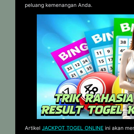
peluang kemenangan Anda.
Artikel
JACKPOT TOGEL ONLINE
ini akan me