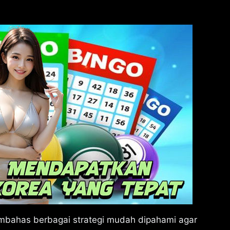
mbahas berbagai strategi mudah dipahami agar