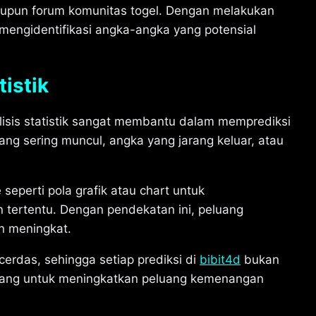
maupun forum komunitas togel. Dengan melakukan
 mengidentifikasi angka-angka yang potensial
istik
isis statistik sangat membantu dalam memprediksi
ang sering muncul, angka yang jarang keluar, atau
perti pola grafik atau chart untuk
tertentu. Dengan pendekatan ini, peluang
n meningkat.
cerdas, sehingga setiap prediksi di
bibit4d
bukan
matang untuk meningkatkan peluang kemenangan