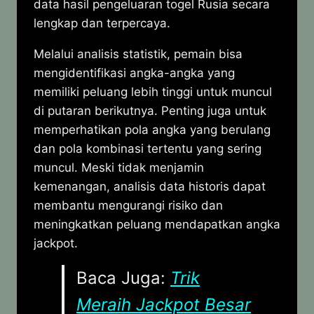
data hasil pengeluaran togel Rusia secara
lengkap dan terpercaya.
Melalui analisis statistik, pemain bisa
mengidentifikasi angka-angka yang
memiliki peluang lebih tinggi untuk muncul
di putaran berikutnya. Penting juga untuk
memperhatikan pola angka yang berulang
dan pola kombinasi tertentu yang sering
muncul. Meski tidak menjamin
kemenangan, analisis data historis dapat
membantu mengurangi risiko dan
meningkatkan peluang mendapatkan angka
jackpot.
Baca Juga:
Trik
Meraih Jackpot Besar