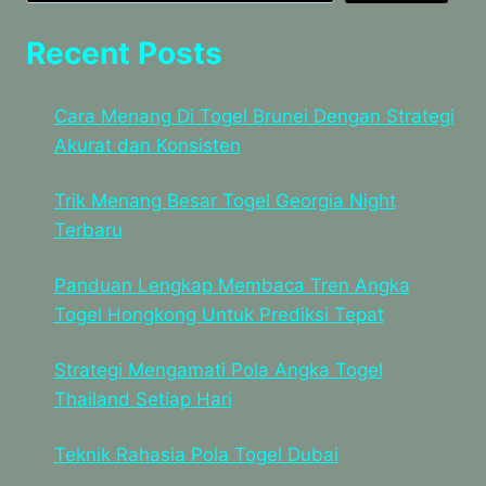
Recent Posts
Cara Menang Di Togel Brunei Dengan Strategi
Akurat dan Konsisten
Trik Menang Besar Togel Georgia Night
Terbaru
Panduan Lengkap Membaca Tren Angka
Togel Hongkong Untuk Prediksi Tepat
Strategi Mengamati Pola Angka Togel
Thailand Setiap Hari
Teknik Rahasia Pola Togel Dubai