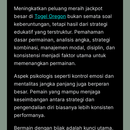
Meningkatkan peluang meraih jackpot
besar di
Togel Oregon
bukan semata soal
keberuntungan, tetapi hasil dari strategi
edukatif yang terstruktur. Pemahaman
dasar permainan, analisis angka, strategi
kombinasi, manajemen modal, disiplin, dan
konsistensi menjadi faktor utama untuk
memenangkan permainan.
Aspek psikologis seperti kontrol emosi dan
mentalitas jangka panjang juga berperan
besar. Pemain yang mampu menjaga
keseimbangan antara strategi dan
pengendalian diri biasanya lebih konsisten
performanya.
Bermain dengan bijak adalah kunci utama.