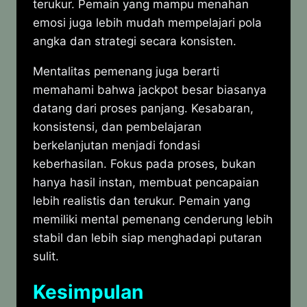
terukur. Pemain yang mampu menahan
emosi juga lebih mudah mempelajari pola
angka dan strategi secara konsisten.
Mentalitas pemenang juga berarti
memahami bahwa jackpot besar biasanya
datang dari proses panjang. Kesabaran,
konsistensi, dan pembelajaran
berkelanjutan menjadi fondasi
keberhasilan. Fokus pada proses, bukan
hanya hasil instan, membuat pencapaian
lebih realistis dan terukur. Pemain yang
memiliki mental pemenang cenderung lebih
stabil dan lebih siap menghadapi putaran
sulit.
Kesimpulan