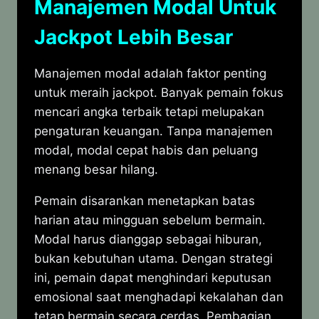
Manajemen Modal Untuk
Jackpot Lebih Besar
Manajemen modal adalah faktor penting
untuk meraih jackpot. Banyak pemain fokus
mencari angka terbaik tetapi melupakan
pengaturan keuangan. Tanpa manajemen
modal, modal cepat habis dan peluang
menang besar hilang.
Pemain disarankan menetapkan batas
harian atau mingguan sebelum bermain.
Modal harus dianggap sebagai hiburan,
bukan kebutuhan utama. Dengan strategi
ini, pemain dapat menghindari keputusan
emosional saat menghadapi kekalahan dan
tetap bermain secara cerdas. Pembagian