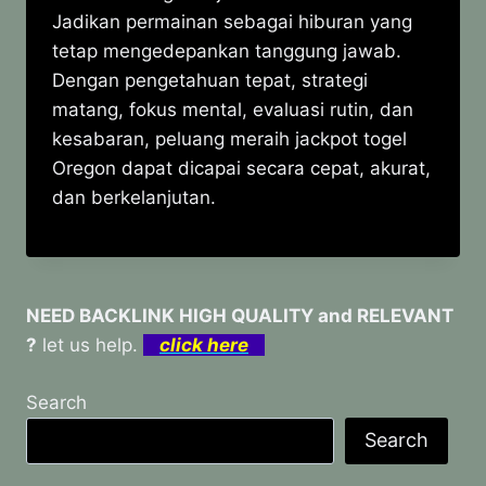
Jadikan permainan sebagai hiburan yang
tetap mengedepankan tanggung jawab.
Dengan pengetahuan tepat, strategi
matang, fokus mental, evaluasi rutin, dan
kesabaran, peluang meraih jackpot togel
Oregon dapat dicapai secara cepat, akurat,
dan berkelanjutan.
NEED BACKLINK HIGH QUALITY and RELEVANT
?
let us help.
click here
Search
Search