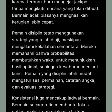
karena terburu-buru mengejar jackpot
tanpa mengikuti rencana yang telah dibuat.
Bermain acak biasanya menghasilkan
kerugian lebih cepat.
Pemain disiplin tetap menggunakan
strategi yang telah diuji, meskipun
mengalami kekalahan sementara. Mereka
memahami bahwa probabilitas
membutuhkan waktu untuk menunjukkan
hasil optimal, sehingga kesabaran menjadi
kunci. Pemain yang disiplin lebih mudah
mengatur sesi permainan, catatan angka,
dan evaluasi strategi.
Konsistensi juga mencakup jadwal bermain.
Bermain secara rutin membantu fokus
dalam analisis dan evaluasi strategi.