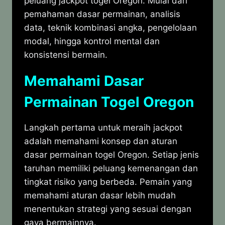
peluang jackpot togel Oregon. Mulai dari
pemahaman dasar permainan, analisis
data, teknik kombinasi angka, pengelolaan
modal, hingga kontrol mental dan
konsistensi bermain.
Memahami Dasar
Permainan Togel Oregon
Langkah pertama untuk meraih jackpot
adalah memahami konsep dan aturan
dasar permainan togel Oregon. Setiap jenis
taruhan memiliki peluang kemenangan dan
tingkat risiko yang berbeda. Pemain yang
memahami aturan dasar lebih mudah
menentukan strategi yang sesuai dengan
gaya bermainnya.