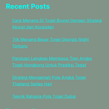
Recent Posts
Cara Menang Di Togel Brunei Dengan Strategi
Akurat dan Konsisten
Trik Menang Besar Togel Georgia Night
Terbaru
Panduan Lengkap Membaca Tren Angka
Togel Hongkong Untuk Prediksi Tepat
Strategi Mengamati Pola Angka Togel
Thailand Setiap Hari
Teknik Rahasia Pola Togel Dubai