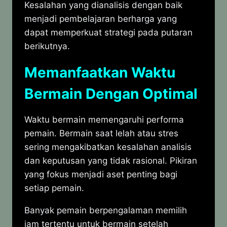
Kesalahan yang dianalisis dengan baik
menjadi pembelajaran berharga yang
dapat memperkuat strategi pada putaran
berikutnya.
Memanfaatkan Waktu
Bermain Dengan Optimal
Waktu bermain memengaruhi performa
pemain. Bermain saat lelah atau stres
sering mengakibatkan kesalahan analisis
dan keputusan yang tidak rasional. Pikiran
yang fokus menjadi aset penting bagi
setiap pemain.
Banyak pemain berpengalaman memilih
jam tertentu untuk bermain setelah