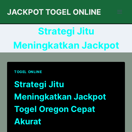
Skip
JACKPOT TOGEL ONLINE
to
content
Strategi Jitu
Meningkatkan Jackpot
TOGEL ONLINE
Strategi Jitu
Meningkatkan Jackpot
Togel Oregon Cepat
Akurat