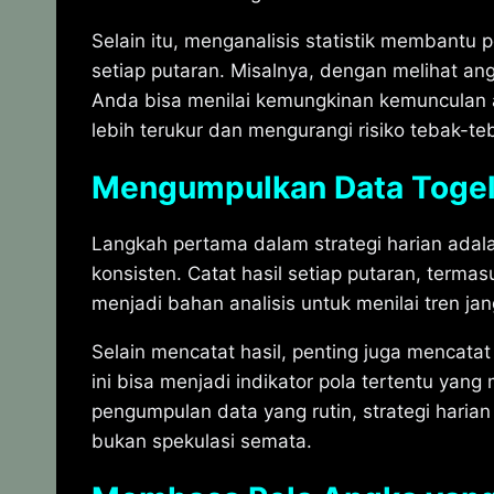
Selain itu, menganalisis statistik membant
setiap putaran. Misalnya, dengan melihat an
Anda bisa menilai kemungkinan kemunculan a
lebih terukur dan mengurangi risiko tebak-
Mengumpulkan Data Togel 
Langkah pertama dalam strategi harian adal
konsisten. Catat hasil setiap putaran, termas
menjadi bahan analisis untuk menilai tren 
Selain mencatat hasil, penting juga mencata
ini bisa menjadi indikator pola tertentu yan
pengumpulan data yang rutin, strategi haria
bukan spekulasi semata.