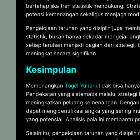
bertahap jika tren statistik mendukung. St
potensi kemenangan sekaligus menjaga moda
Pengelolaan taruhan yang disiplin juga memb
statistik, bukan hanya sekadar mengejar ang
setiap taruhan menjadi bagian dari strategi,
meningkat secara signifikan.
Kesimpulan
Memenangkan
Togel Yunani
tidak bisa hany
Pendekatan yang sistematis melalui strategi 
meningkatkan peluang kemenangan. Dengan r
dapat mengidentifikasi angka yang sering mun
yang potensial. Analisis pola ini membantu pr
Selain itu, pengelolaan taruhan yang disipl