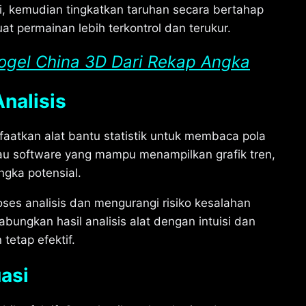
gi, kemudian tingkatkan taruhan secara bertahap
at permainan lebih terkontrol dan terukur.
Togel China 3D Dari Rekap Angka
nalisis
aatkan alat bantu statistik untuk membaca pola
tau software yang mampu menampilkan grafik tren,
ngka potensial.
es analisis dan mengurangi risiko kesalahan
ungkan hasil analisis alat dengan intuisi dan
tetap efektif.
asi