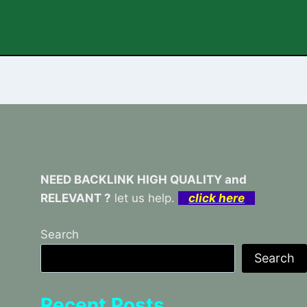
NEED BACKLINK HIGH QUALITY and
RELEVANT ?
let us help.
click here
Search
Search
Recent Posts