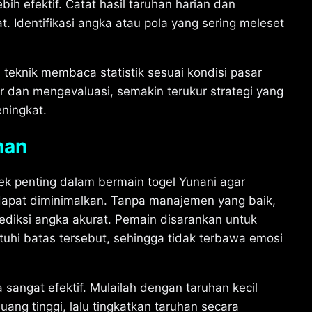
ih efektif. Catat hasil taruhan harian dan
. Identifikasi angka atau pola yang sering meleset
eknik membaca statistik sesuai kondisi pasar
 dan mengevaluasi, semakin terukur strategi yang
ningkat.
han
ek penting dalam bermain togel Yunani agar
 dapat diminimalkan. Tanpa manajemen yang baik,
diksi angka akurat. Pemain disarankan untuk
hi batas tersebut, sehingga tidak terbawa emosi
 sangat efektif. Mulailah dengan taruhan kecil
ang tinggi, lalu tingkatkan taruhan secara