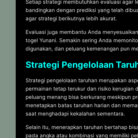
Setiap strategi membutuhkan evaluasi agar leb
bandingkan dengan prediksi yang telah dibuat
agar strategi berikutnya lebih akurat.
Evaluasi juga membantu Anda menyesuaikan t
togel Yunani. Semakin sering Anda memonitor
digunakan, dan peluang kemenangan pun me
Strategi Pengelolaan Taru
Strategi pengelolaan taruhan merupakan asp
permainan tetap terukur dan risiko kerugian
peluang menang bisa berkurang meskipun pre
menetapkan batas taruhan harian dan mematu
saat menghadapi kekalahan sementara.
Selain itu, menerapkan taruhan bertahap bisa
pada angka atau kombinasi yang memiliki pelu