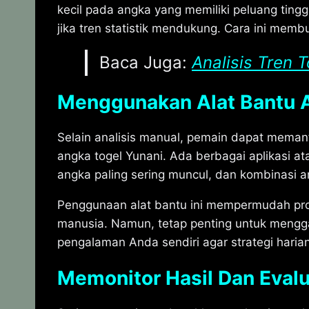
kecil pada angka yang memiliki peluang ting
jika tren statistik mendukung. Cara ini membu
Baca Juga:
Analisis Tren 
Menggunakan Alat Bantu A
Selain analisis manual, pemain dapat memanf
angka togel Yunani. Ada berbagai aplikasi a
angka paling sering muncul, dan kombinasi a
Penggunaan alat bantu ini mempermudah pros
manusia. Namun, tetap penting untuk menggab
pengalaman Anda sendiri agar strategi harian 
Memonitor Hasil Dan Evalu