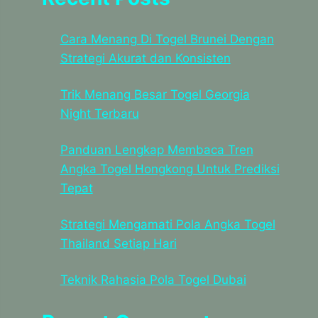
Cara Menang Di Togel Brunei Dengan
Strategi Akurat dan Konsisten
Trik Menang Besar Togel Georgia
Night Terbaru
Panduan Lengkap Membaca Tren
Angka Togel Hongkong Untuk Prediksi
Tepat
Strategi Mengamati Pola Angka Togel
Thailand Setiap Hari
Teknik Rahasia Pola Togel Dubai