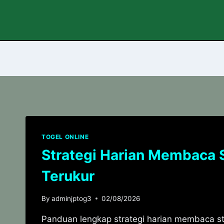
Skip
to
content
TOGEL ONLINE
Strategi Harian Membaca S
Terukur
By
adminjptog3
02/08/2026
Panduan lengkap strategi harian membaca stat