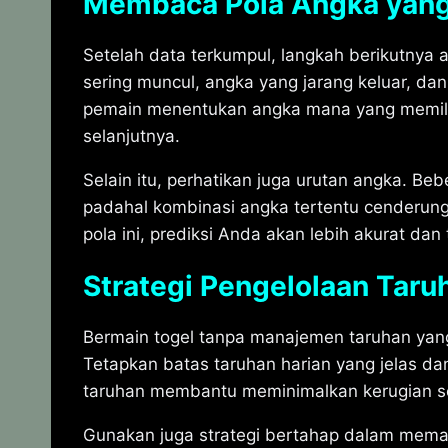
Membaca Pola Angka yang
Setelah data terkumpul, langkah berikutnya
sering muncul, angka yang jarang keluar, da
pemain menentukan angka mana yang memiliki 
selanjutnya.
Selain itu, perhatikan juga urutan angka. Be
padahal kombinasi angka tertentu cenderun
pola ini, prediksi Anda akan lebih akurat dan 
Strategi Pengelolaan Taru
Bermain togel tanpa manajemen taruhan yan
Tetapkan batas taruhan harian yang jelas dan
taruhan membantu meminimalkan kerugian s
Gunakan juga strategi bertahap dalam mema