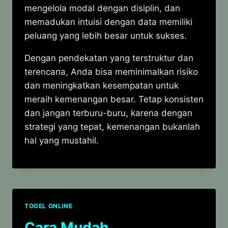
mengelola modal dengan disiplin, dan
memadukan intuisi dengan data memiliki
peluang yang lebih besar untuk sukses.
Dengan pendekatan yang terstruktur dan
terencana, Anda bisa meminimalkan risiko
dan meningkatkan kesempatan untuk
meraih kemenangan besar. Tetap konsisten
dan jangan terburu-buru, karena dengan
strategi yang tepat, kemenangan bukanlah
hal yang mustahil.
TOGEL ONLINE
Cara Mudah