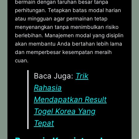
bermain dengan taruhan besar tanpa
perhitungan. Tetapkan batas modal harian
atau mingguan agar permainan tetap
menyenangkan tanpa menimbulkan risiko
berlebihan. Manajemen modal yang disiplin
akan membantu Anda bertahan lebih lama
dan memperbesar kesempatan meraih
cuan.
Baca Juga:
Trik
Rahasia
Mendapatkan Result
Togel Korea Yang
Tepat