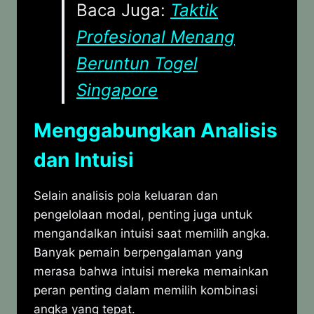
Baca Juga:
Taktik
Profesional Menang
Beruntun Togel
Singapore
Menggabungkan Analisis
dan Intuisi
Selain analisis pola keluaran dan
pengelolaan modal, penting juga untuk
mengandalkan intuisi saat memilih angka.
Banyak pemain berpengalaman yang
merasa bahwa intuisi mereka memainkan
peran penting dalam memilih kombinasi
angka yang tepat.