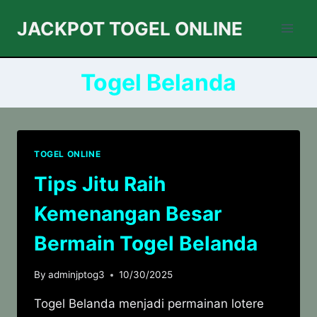
Skip
JACKPOT TOGEL ONLINE
to
content
Togel Belanda
TOGEL ONLINE
Tips Jitu Raih
Kemenangan Besar
Bermain Togel Belanda
By
adminjptog3
10/30/2025
Togel Belanda menjadi permainan lotere