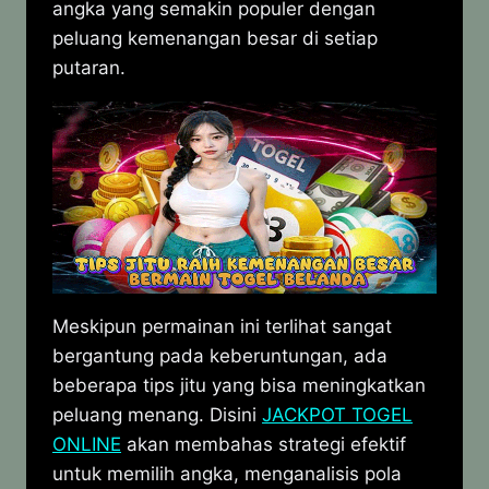
angka yang semakin populer dengan
peluang kemenangan besar di setiap
putaran.
Meskipun permainan ini terlihat sangat
bergantung pada keberuntungan, ada
beberapa tips jitu yang bisa meningkatkan
peluang menang. Disini
JACKPOT TOGEL
ONLINE
akan membahas strategi efektif
untuk memilih angka, menganalisis pola