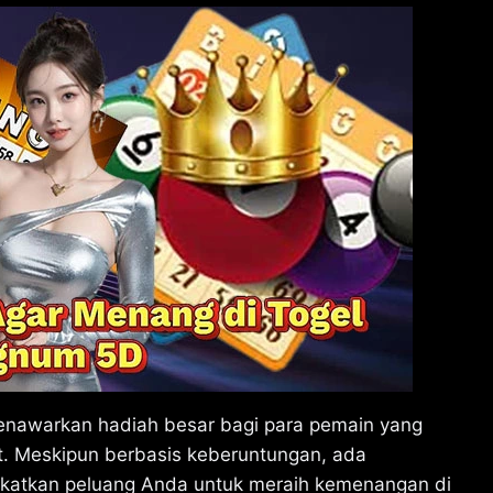
nawarkan hadiah besar bagi para pemain yang
. Meskipun berbasis keberuntungan, ada
katkan peluang Anda untuk meraih kemenangan di