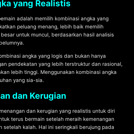
ka yang Realistis
 pemain adalah memilih kombinasi angka yang
ngkatkan peluang menang, lebih baik memilih
besar untuk muncul, berdasarkan hasil analisis
ebelumnya.
kombinasi angka yang logis dan bukan hanya
 pendekatan yang lebih terstruktur dan rasional,
an lebih tinggi. Menggunakan kombinasi angka
ruhan yang sia-sia.
an dan Kerugian
menangan dan kerugian yang realistis untuk diri
ntuk terus bermain setelah meraih kemenangan
setelah kalah. Hal ini seringkali berujung pada