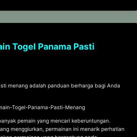
main Togel Panama Pasti
 pasti menang adalah panduan berharga bagi Anda
 banyak pemain yang mencari keberuntungan.
ng menggiurkan, permainan ini menarik perhatian