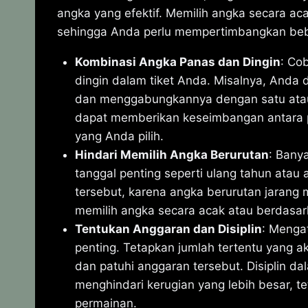
angka yang efektif. Memilih angka secara a
sehingga Anda perlu mempertimbangkan beb
Kombinasi Angka Panas dan Dingin
: Co
dingin dalam tiket Anda. Misalnya, Anda
dan menggabungkannya dengan satu atau 
dapat memberikan keseimbangan antara
yang Anda pilih.
Hindari Memilih Angka Berurutan
: Bany
tanggal penting seperti ulang tahun atau 
tersebut, karena angka berurutan jarang
memilih angka secara acak atau berdasark
Tentukan Anggaran dan Disiplin
: Menga
penting. Tetapkan jumlah tertentu yang 
dan patuhi anggaran tersebut. Disiplin 
menghindari kerugian yang lebih besar, t
permainan.