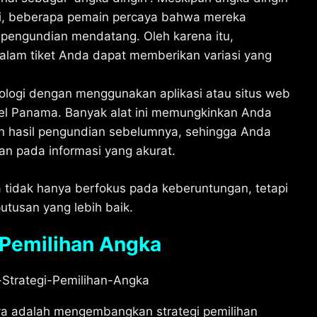
gi, beberapa pemain percaya bahwa mereka
 pengundian mendatang. Oleh karena itu,
lam tiket Anda dapat memberikan variasi yang
ologi dengan menggunakan aplikasi atau situs web
ogel Panama. Banyak alat ini memungkinkan Anda
dan hasil pengundian sebelumnya, sehingga Anda
n pada informasi yang akurat.
 tidak hanya berfokus pada keberuntungan, tetapi
tusan yang lebih baik.
Pemilihan Angka
nya adalah mengembangkan strategi pemilihan