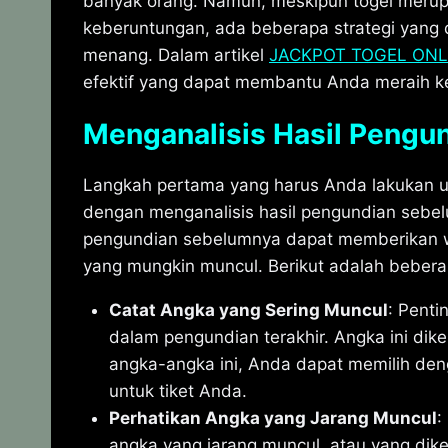
banyak orang. Namun, meskipun togel meru
keberuntungan, ada beberapa strategi yang 
menang. Dalam artikel
JACKPOT TOGEL ONL
efektif yang dapat membantu Anda meraih 
Menganalisis Hasil Pengu
Langkah pertama yang harus Anda lakukan 
dengan menganalisis hasil pengundian sebelu
pengundian sebelumnya dapat memberikan 
yang mungkin muncul. Berikut adalah beberap
Catat Angka yang Sering Muncul
: Penti
dalam pengundian terakhir. Angka ini di
angka-angka ini, Anda dapat memilih den
untuk tiket Anda.
Perhatikan Angka yang Jarang Muncul
:
angka yang jarang muncul, atau yang dike