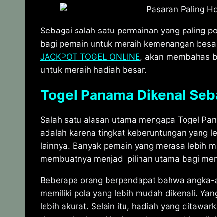
Sebagai salah satu permainan yang paling 
bagi pemain untuk meraih kemenangan besar 
JACKPOT TOGEL ONLINE
, akan membahas b
untuk meraih hadiah besar.
Togel Panama Dikenal Seba
Salah satu alasan utama mengapa Togel Pan
adalah karena tingkat keberuntungan yang le
lainnya. Banyak pemain yang merasa lebih 
membuatnya menjadi pilihan utama bagi mer
Beberapa orang berpendapat bahwa angka-a
memiliki pola yang lebih mudah dikenali. Y
lebih akurat. Selain itu, hadiah yang ditaw