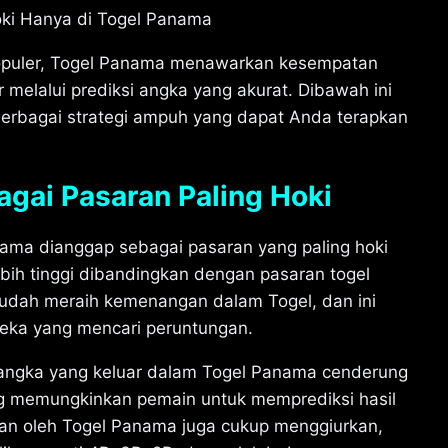
populer, Togel Panama menawarkan kesempatan
melalui prediksi angka yang akurat. Dibawah ini
erbagai strategi ampuh yang dapat Anda terapkan
gai Pasaran Paling Hoki
ama dianggap sebagai pasaran yang paling hoki
bih tinggi dibandingkan dengan pasaran togel
mudah meraih kemenangan dalam Togel, dan ini
eka yang mencari peruntungan.
ngka yang keluar dalam Togel Panama cenderung
ang memungkinkan pemain untuk memprediksi hasil
arkan oleh Togel Panama juga cukup menggiurkan,