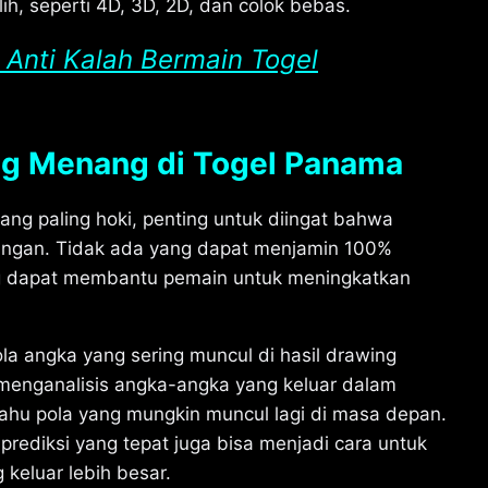
ih, seperti 4D, 3D, 2D, dan colok bebas.
 Anti Kalah Bermain Togel
ng Menang di Togel Panama
ang paling hoki, penting untuk diingat bahwa
ungan. Tidak ada yang dapat menjamin 100%
g dapat membantu pemain untuk meningkatkan
a angka yang sering muncul di hasil drawing
enganalisis angka-angka yang keluar dalam
ahu pola yang mungkin muncul lagi di masa depan.
rediksi yang tepat juga bisa menjadi cara untuk
 keluar lebih besar.