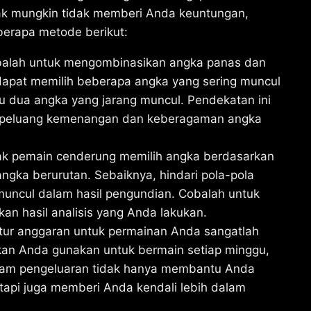
cak mungkin tidak memberi Anda keuntungan,
erapa metode berikut:
balah untuk mengombinasikan angka panas dan
 dapat memilih beberapa angka yang sering muncul
dua angka yang jarang muncul. Pendekatan ini
 peluang kemenangan dan keberagaman angka
ak pemain cenderung memilih angka berdasarkan
angka berurutan. Sebaiknya, hindari pola-pola
 muncul dalam hasil pengundian. Cobalah untuk
an hasil analisis yang Anda lakukan.
tur anggaran untuk permainan Anda sangatlah
akan Anda gunakan untuk bermain setiap minggu,
dalam pengeluaran tidak hanya membantu Anda
etapi juga memberi Anda kendali lebih dalam