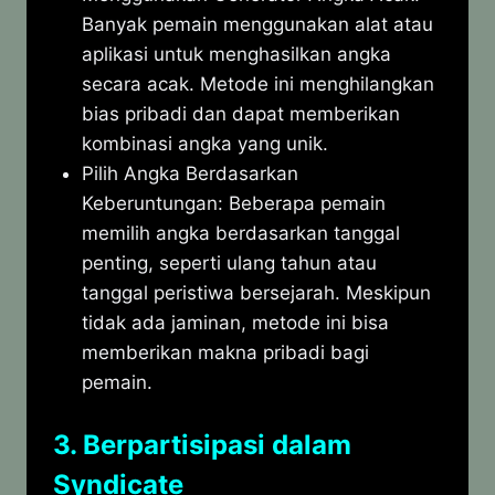
Banyak pemain menggunakan alat atau
aplikasi untuk menghasilkan angka
secara acak. Metode ini menghilangkan
bias pribadi dan dapat memberikan
kombinasi angka yang unik.
Pilih Angka Berdasarkan
Keberuntungan: Beberapa pemain
memilih angka berdasarkan tanggal
penting, seperti ulang tahun atau
tanggal peristiwa bersejarah. Meskipun
tidak ada jaminan, metode ini bisa
memberikan makna pribadi bagi
pemain.
3. Berpartisipasi dalam
Syndicate