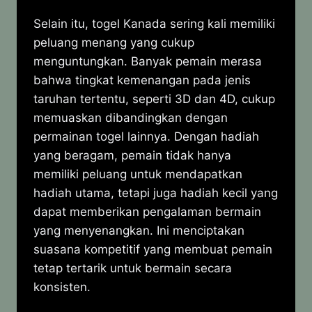
Selain itu, togel Kanada sering kali memiliki
peluang menang yang cukup
menguntungkan. Banyak pemain merasa
bahwa tingkat kemenangan pada jenis
taruhan tertentu, seperti 3D dan 4D, cukup
memuaskan dibandingkan dengan
permainan togel lainnya. Dengan hadiah
yang beragam, pemain tidak hanya
memiliki peluang untuk mendapatkan
hadiah utama, tetapi juga hadiah kecil yang
dapat memberikan pengalaman bermain
yang menyenangkan. Ini menciptakan
suasana kompetitif yang membuat pemain
tetap tertarik untuk bermain secara
konsisten.