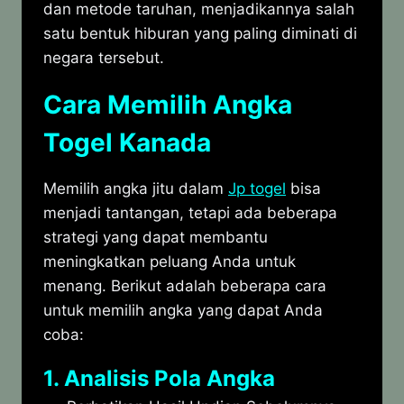
dan metode taruhan, menjadikannya salah
satu bentuk hiburan yang paling diminati di
negara tersebut.
Cara Memilih Angka
Togel Kanada
Memilih angka jitu dalam
Jp togel
bisa
menjadi tantangan, tetapi ada beberapa
strategi yang dapat membantu
meningkatkan peluang Anda untuk
menang. Berikut adalah beberapa cara
untuk memilih angka yang dapat Anda
coba:
1. Analisis Pola Angka