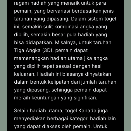
ragam hadiah yang menarik untuk para
pemain, yang bervariasi berdasarkan jenis
taruhan yang dipasang. Dalam sistem togel
ini, semakin sulit kombinasi angka yang
dipilih, semakin besar pula hadiah yang
bisa didapatkan. Misalnya, untuk taruhan
Tiga Angka (3D), pemain dapat
memenangkan hadiah utama jika angka
yang dipilih tepat sesuai dengan hasil
keluaran. Hadiah ini biasanya dinyatakan
dalam bentuk kelipatan dari jumlah taruhan
yang dipasang, sehingga pemain dapat
meraih keuntungan yang signifikan.
Selain hadiah utama, togel Kanada juga
menyediakan berbagai kategori hadiah lain
yang dapat diakses oleh pemain. Untuk