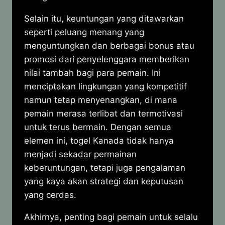
Selain itu, keuntungan yang ditawarkan
seperti peluang menang yang
menguntungkan dan berbagai bonus atau
promosi dari penyelenggara memberikan
nilai tambah bagi para pemain. Ini
menciptakan lingkungan yang kompetitif
namun tetap menyenangkan, di mana
pemain merasa terlibat dan termotivasi
untuk terus bermain. Dengan semua
elemen ini, togel Kanada tidak hanya
menjadi sekadar permainan
keberuntungan, tetapi juga pengalaman
yang kaya akan strategi dan keputusan
yang cerdas.
Akhirnya, penting bagi pemain untuk selalu