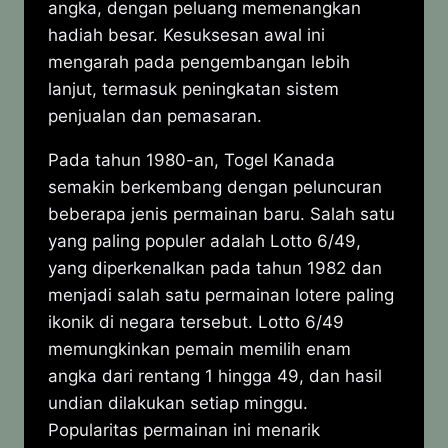
angka, dengan peluang memenangkan
hadiah besar. Kesuksesan awal ini
mengarah pada pengembangan lebih
lanjut, termasuk peningkatan sistem
penjualan dan pemasaran.
Pada tahun 1980-an, Togel Kanada
semakin berkembang dengan peluncuran
beberapa jenis permainan baru. Salah satu
yang paling populer adalah Lotto 6/49,
yang diperkenalkan pada tahun 1982 dan
menjadi salah satu permainan lotere paling
ikonik di negara tersebut. Lotto 6/49
memungkinkan pemain memilih enam
angka dari rentang 1 hingga 49, dan hasil
undian dilakukan setiap minggu.
Popularitas permainan ini menarik