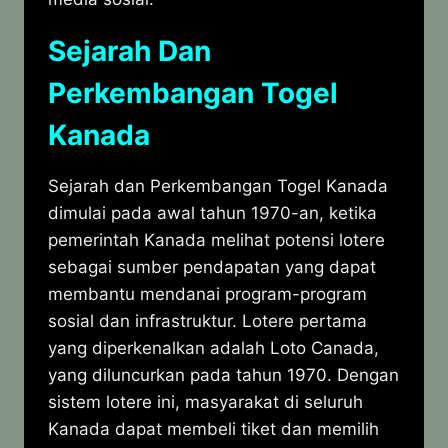
Sejarah Dan
Perkembangan Togel
Kanada
Sejarah dan Perkembangan Togel Kanada
dimulai pada awal tahun 1970-an, ketika
pemerintah Kanada melihat potensi lotere
sebagai sumber pendapatan yang dapat
membantu mendanai program-program
sosial dan infrastruktur. Lotere pertama
yang diperkenalkan adalah Loto Canada,
yang diluncurkan pada tahun 1970. Dengan
sistem lotere ini, masyarakat di seluruh
Kanada dapat membeli tiket dan memilih