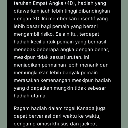
taruhan Empat Angka (4D), hadiah yang
ditawarkan jauh lebih tinggi dibandingkan
dengan 3D. Ini memberikan insentif yang
lebih besar bagi pemain yang berani
mengambil risiko. Selain itu, terdapat
hadiah kecil untuk pemain yang berhasil
menebak beberapa angka dengan benar,
meskipun tidak sesuai urutan. Ini
menjadikan permainan lebih menarik dan
memungkinkan lebih banyak pemain
merasakan kemenangan meskipun hadiah
yang didapatkan mungkin tidak sebesar
hadiah utama.
Ragam hadiah dalam togel Kanada juga
dapat bervariasi dari waktu ke waktu,
dengan promosi khusus dan jackpot