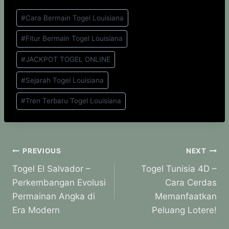
Post
#
Cara Bermain Togel Louisiana
Tags:
#
Fitur Bermain Togel Louisiana
#
JACKPOT TOGEL ONLINE
#
Sejarah Togel Louisiana
#
Tren Terbaru Togel Louisiana
Post
PREVIOUS
NEXT
Togel El Salvador –
Togel Tunisia 4D –
navigation
Perkembangan Evolusi
Cara Cerdas
Permainan Angka di
Memanfaatkan
Era Modern
Peluang Lotere!