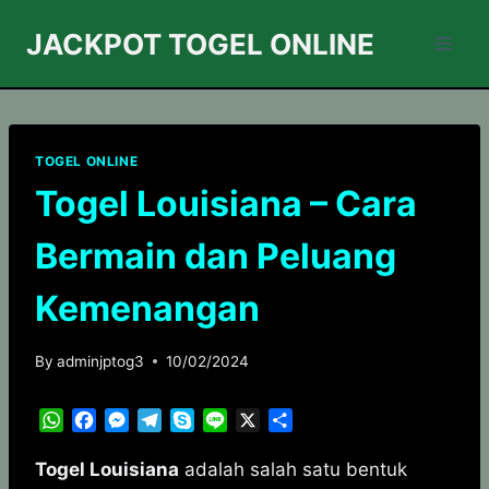
Skip
JACKPOT TOGEL ONLINE
to
content
TOGEL ONLINE
Togel Louisiana – Cara
Bermain dan Peluang
Kemenangan
By
adminjptog3
10/02/2024
W
F
M
T
S
L
X
S
h
a
e
e
k
i
h
a
c
s
l
y
n
a
Togel Louisiana
adalah salah satu bentuk