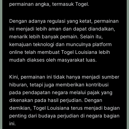
permainan angka, termasuk Togel.
Dengan adanya regulasi yang ketat, permainan
ini menjadi lebih aman dan dapat diandalkan,
menarik lebih banyak pemain. Selain itu,
kemajuan teknologi dan munculnya platform
online telah membuat Togel Louisiana lebih
mudah diakses oleh masyarakat luas.
Kini, permainan ini tidak hanya menjadi sumber
hiburan, tetapi juga memberikan kontribusi
pada pendapatan negara melalui pajak yang
dikenakan pada hasil perjudian. Dengan
demikian, Togel Louisiana terus menjadi bagian
penting dari budaya perjudian di negara bagian
ini.