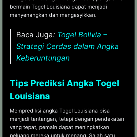
bermain Togel Louisiana dapat menjadi
menyenangkan dan mengasyikkan.
Baca Juga
:
Togel Bolivia –
Strategi Cerdas dalam Angka
Keberuntungan
Tips Prediksi Angka Togel
Louisiana
Memprediksi angka Togel Louisiana bisa
menjadi tantangan, tetapi dengan pendekatan
yang tepat, pemain dapat meningkatkan
peluang mereka untuk menang. Salah satu