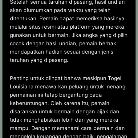
Setelah semua taruhan dipasang, hasil undian
akan diumumkan pada waktu yang telah
ditentukan. Pemain dapat memeriksa hasilnya
melalui situs resmi atau platform yang mereka
gunakan untuk bermain. Jika angka yang dipilih
cocok dengan hasil undian, pemain berhak
mendapatkan hadiah sesuai dengan jenis
taruhan yang dipasang.
Penting untuk diingat bahwa meskipun Togel
Louisiana menawarkan peluang untuk menang,
permainan ini tetap bergantung pada
keberuntungan. Oleh karena itu, pemain
disarankan untuk bermain dengan bijak dan
tidak menghabiskan lebih dari yang mereka
mampu. Dengan memahami cara bermain dan
mengelola keuangan dengan baik, pengalaman