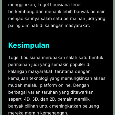
menggiurkan, Togel Louisiana terus
berkembang dan menarik lebih banyak pemain,
menjadikannya salah satu permainan judi yang
paling diminati di kalangan masyarakat.
Kesimpulan
Togel Louisiana merupakan salah satu bentuk
permainan judi yang semakin populer di
kalangan masyarakat, terutama dengan
kemajuan teknologi yang memungkinkan akses
mudah melalui platform online. Dengan
berbagai varian taruhan yang ditawarkan,
seperti 4D, 3D, dan 2D, pemain memiliki
banyak pilihan untuk meningkatkan peluang
mereka meraih kemenangan.