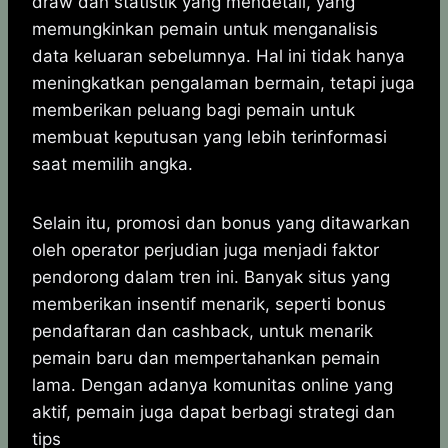
draw dan statistik yang mendetail, yang
memungkinkan pemain untuk menganalisis
data keluaran sebelumnya. Hal ini tidak hanya
meningkatkan pengalaman bermain, tetapi juga
memberikan peluang bagi pemain untuk
membuat keputusan yang lebih terinformasi
saat memilih angka.
Selain itu, promosi dan bonus yang ditawarkan
oleh operator perjudian juga menjadi faktor
pendorong dalam tren ini. Banyak situs yang
memberikan insentif menarik, seperti bonus
pendaftaran dan cashback, untuk menarik
pemain baru dan mempertahankan pemain
lama. Dengan adanya komunitas online yang
aktif, pemain juga dapat berbagi strategi dan
tips