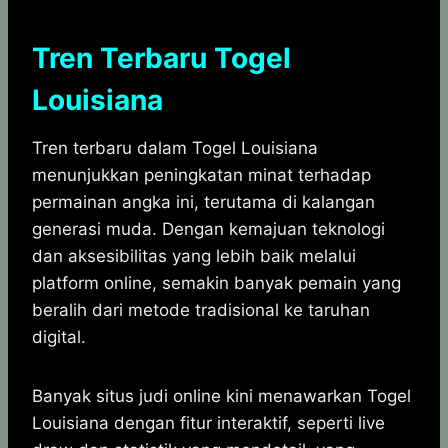
Tren Terbaru Togel
Louisiana
Tren terbaru dalam Togel Louisiana
menunjukkan peningkatan minat terhadap
permainan angka ini, terutama di kalangan
generasi muda. Dengan kemajuan teknologi
dan aksesibilitas yang lebih baik melalui
platform online, semakin banyak pemain yang
beralih dari metode tradisional ke taruhan
digital.
Banyak situs judi online kini menawarkan Togel
Louisiana dengan fitur interaktif, seperti live