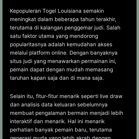
Kepopuleran Togel Louisiana semakin
meningkat dalam beberapa tahun terakhir,
terutama di kalangan penggemar judi. Salah
satu faktor utama yang mendorong
popularitasnya adalah kemudahan akses
melalui platform online. Dengan banyaknya
situs judi yang menawarkan permainan ini,
pemain dapat dengan mudah memasang
taruhan kapan saja dan di mana saja.
Selain itu, fitur-fitur menarik seperti live draw
dan analisis data keluaran sebelumnya
membuat pengalaman bermain menjadi lebih
interaktif dan menarik. Hal ini menarik
perhatian banyak pemain baru, terutama
generasi muda yang lebih akrab dengan