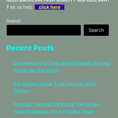
?
let us help.
click here
Search
Search
Recent Posts
Cara Menang Di Togel Brunei Dengan Strategi
Akurat dan Konsisten
Trik Menang Besar Togel Georgia Night
Terbaru
Panduan Lengkap Membaca Tren Angka
Togel Hongkong Untuk Prediksi Tepat