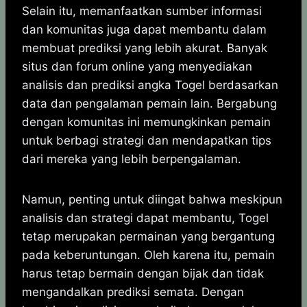
Selain itu,
memanfaatkan sumber informasi
dan komunitas
juga dapat membantu dalam
membuat prediksi yang lebih akurat. Banyak
situs dan forum online yang menyediakan
analisis dan prediksi angka Togel berdasarkan
data dan pengalaman pemain lain. Bergabung
dengan komunitas ini memungkinkan pemain
untuk berbagi strategi dan mendapatkan tips
dari mereka yang lebih berpengalaman.
Namun, penting untuk diingat bahwa meskipun
analisis dan strategi dapat membantu, Togel
tetap merupakan permainan yang bergantung
pada keberuntungan. Oleh karena itu, pemain
harus tetap bermain dengan bijak dan tidak
mengandalkan prediksi semata. Dengan