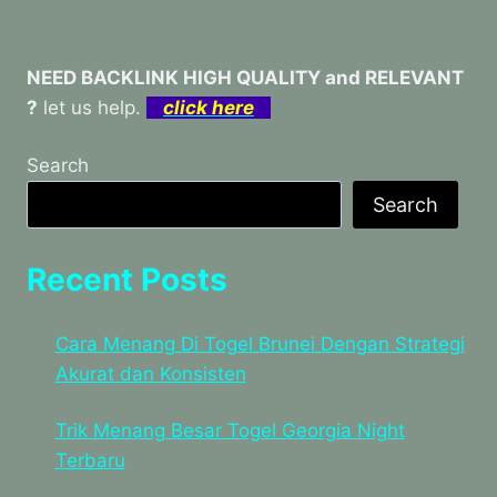
NEED BACKLINK HIGH QUALITY and RELEVANT
?
let us help.
click here
Search
Search
Recent Posts
Cara Menang Di Togel Brunei Dengan Strategi
Akurat dan Konsisten
Trik Menang Besar Togel Georgia Night
Terbaru