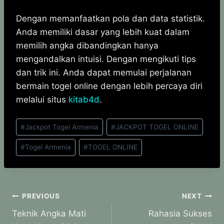
Dengan memanfaatkan pola dan data statistik.
Anda memiliki dasar yang lebih kuat dalam
memilih angka dibandingkan hanya
mengandalkan intuisi. Dengan mengikuti tips
dan trik ini. Anda dapat memulai perjalanan
bermain togel online dengan lebih percaya diri
melalui situs
kitab4d
.
Post
#
Jackpot Togel Armenia
#
JACKPOT TOGEL ONLINE
Tags:
#
Togel Armenia
#
TOGEL ONLINE
Post
PREVIOUS
NEXT
Teknik Angka Mati
Rahasia Sukses
navigation