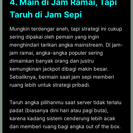
4.
Main di Jam Ramai, Tapi
Taruh di Jam Sepi
Mungkin terdengar aneh, tapi strategi ini cukup
sering dipakai oleh pemain yang ingin
menghindari tarikan angka mainstream. Di jam-
jam ramai, angka-angka populer sering
dimainkan banyak orang dan justru
kemungkinan jackpot dibagi makin besar.
Sebaliknya, bermain saat jam sepi memberi
ruang lebih untuk strategi pribadi.
Taruh angka pilihanmu saat server tidak terlalu
padat (biasanya dini hari atau pagi buta),
karena kadang sistem cenderung lebih acak
dan memberi ruang bagi angka out of the box.