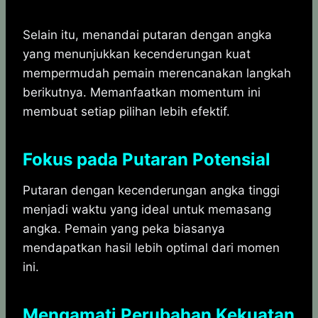
Selain itu, menandai putaran dengan angka
yang menunjukkan kecenderungan kuat
mempermudah pemain merencanakan langkah
berikutnya. Memanfaatkan momentum ini
membuat setiap pilihan lebih efektif.
Fokus pada Putaran Potensial
Putaran dengan kecenderungan angka tinggi
menjadi waktu yang ideal untuk memasang
angka. Pemain yang peka biasanya
mendapatkan hasil lebih optimal dari momen
ini.
Mengamati Perubahan Kekuatan