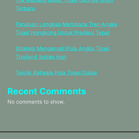
Terbaru
Panduan Lengkap Membaca Tren Angka
Togel Hongkong Untuk Prediksi Tepat
Strategi Mengamati Pola Angka Togel
Thailand Setiap Hari
Teknik Rahasia Pola Togel Dubai
Recent Comments
No comments to show.