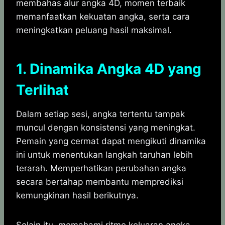
membahas alur angka 4D, momen terbaik
memanfaatkan kekuatan angka, serta cara
meningkatkan peluang hasil maksimal.
1. Dinamika Angka 4D yang
Terlihat
Dalam setiap sesi, angka tertentu tampak
muncul dengan konsistensi yang meningkat.
Pemain yang cermat dapat mengikuti dinamika
ini untuk menentukan langkah taruhan lebih
terarah. Memperhatikan perubahan angka
secara bertahap membantu memprediksi
kemungkinan hasil berikutnya.