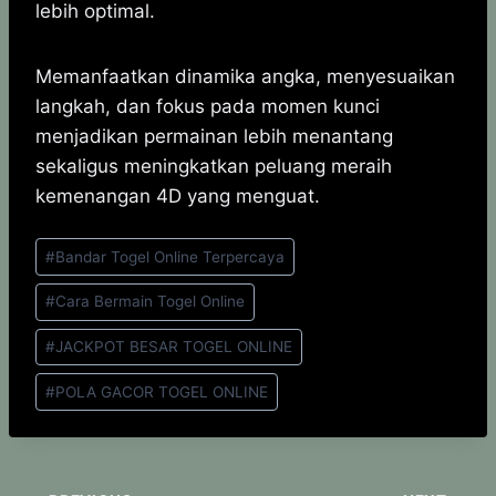
lebih optimal.
Memanfaatkan dinamika angka, menyesuaikan
langkah, dan fokus pada momen kunci
menjadikan permainan lebih menantang
sekaligus meningkatkan peluang meraih
kemenangan 4D yang menguat.
Post
#
Bandar Togel Online Terpercaya
Tags:
#
Cara Bermain Togel Online
#
JACKPOT BESAR TOGEL ONLINE
#
POLA GACOR TOGEL ONLINE