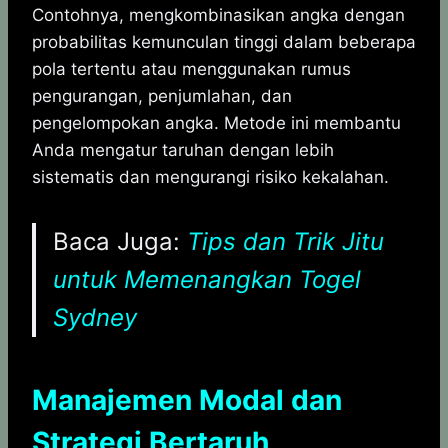
Contohnya, mengkombinasikan angka dengan
probabilitas kemunculan tinggi dalam beberapa
pola tertentu atau menggunakan rumus
pengurangan, penjumlahan, dan
pengelompokan angka. Metode ini membantu
Anda mengatur taruhan dengan lebih
sistematis dan mengurangi risiko kekalahan.
Baca Juga:
Tips dan Trik Jitu
untuk Memenangkan Togel
Sydney
Manajemen Modal dan
Strategi Bertaruh