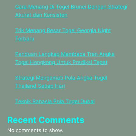
Cara Menang Di Togel Brunei Dengan Strategi
Akurat dan Konsisten
Trik Menang Besar Togel Georgia Night
Terbaru
Panduan Lengkap Membaca Tren Angka
Togel Hongkong Untuk Prediksi Tepat
Strategi Mengamati Pola Angka Togel
Thailand Setiap Hari
Teknik Rahasia Pola Togel Dubai
Recent Comments
No comments to show.