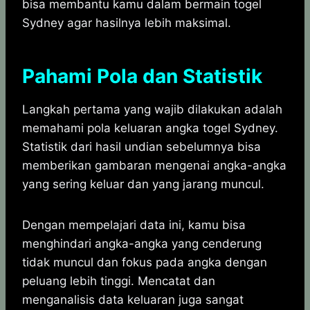
bisa membantu kamu dalam bermain togel
Sydney agar hasilnya lebih maksimal.
Pahami Pola dan Statistik
Langkah pertama yang wajib dilakukan adalah
memahami pola keluaran angka togel Sydney.
Statistik dari hasil undian sebelumnya bisa
memberikan gambaran mengenai angka-angka
yang sering keluar dan yang jarang muncul.
Dengan mempelajari data ini, kamu bisa
menghindari angka-angka yang cenderung
tidak muncul dan fokus pada angka dengan
peluang lebih tinggi. Mencatat dan
menganalisis data keluaran juga sangat