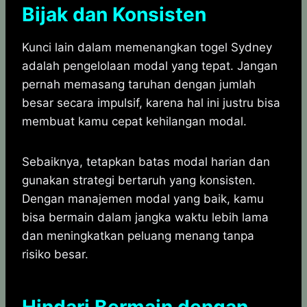
Bijak dan Konsisten
Kunci lain dalam memenangkan togel Sydney
adalah pengelolaan modal yang tepat. Jangan
pernah memasang taruhan dengan jumlah
besar secara impulsif, karena hal ini justru bisa
membuat kamu cepat kehilangan modal.
Sebaiknya, tetapkan batas modal harian dan
gunakan strategi bertaruh yang konsisten.
Dengan manajemen modal yang baik, kamu
bisa bermain dalam jangka waktu lebih lama
dan meningkatkan peluang menang tanpa
risiko besar.