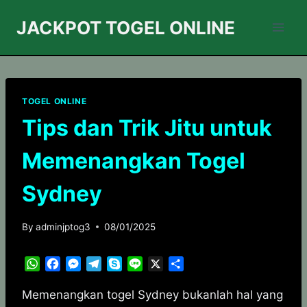
Skip
JACKPOT TOGEL ONLINE
to
content
TOGEL ONLINE
Tips dan Trik Jitu untuk
Memenangkan Togel
Sydney
By
adminjptog3
08/01/2025
W
F
M
T
S
L
X
S
h
a
e
e
k
i
h
a
c
s
l
y
n
a
Memenangkan togel Sydney bukanlah hal yang