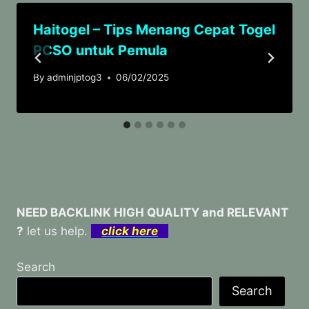
Haitogel – Tips Menang Cepat Togel
PCSO untuk Pemula
By
adminjptog3
06/02/2025
NEED BACKLINK HIGH QUALITY and RELEVANT
?
let us help.
click here
Search
Search