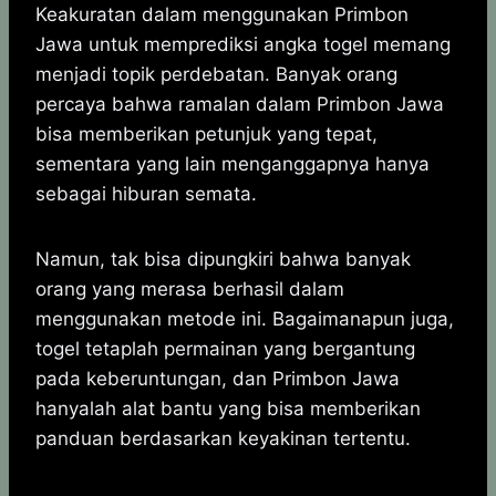
Keakuratan dalam menggunakan Primbon
Jawa untuk memprediksi angka togel memang
menjadi topik perdebatan. Banyak orang
percaya bahwa ramalan dalam Primbon Jawa
bisa memberikan petunjuk yang tepat,
sementara yang lain menganggapnya hanya
sebagai hiburan semata.
Namun, tak bisa dipungkiri bahwa banyak
orang yang merasa berhasil dalam
menggunakan metode ini. Bagaimanapun juga,
togel tetaplah permainan yang bergantung
pada keberuntungan, dan Primbon Jawa
hanyalah alat bantu yang bisa memberikan
panduan berdasarkan keyakinan tertentu.