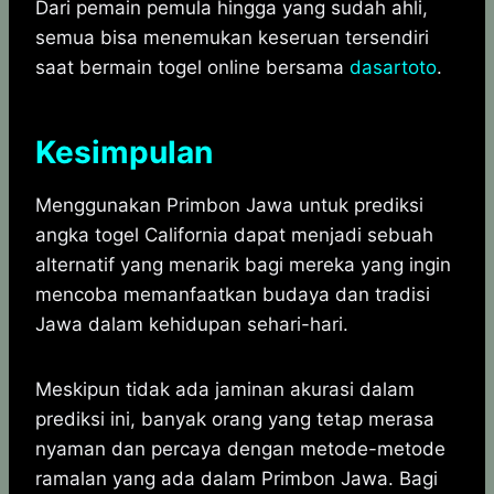
Dari pemain pemula hingga yang sudah ahli,
semua bisa menemukan keseruan tersendiri
saat bermain togel online bersama
dasartoto
.
Kesimpulan
Menggunakan Primbon Jawa untuk prediksi
angka togel California dapat menjadi sebuah
alternatif yang menarik bagi mereka yang ingin
mencoba memanfaatkan budaya dan tradisi
Jawa dalam kehidupan sehari-hari.
Meskipun tidak ada jaminan akurasi dalam
prediksi ini, banyak orang yang tetap merasa
nyaman dan percaya dengan metode-metode
ramalan yang ada dalam Primbon Jawa. Bagi