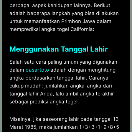
berbagai aspek kehidupan lainnya. Berikut
adalah beberapa langkah yang bisa dilakukan
untuk memanfaatkan Primbon Jawa dalam
memprediksi angka togel California:
Menggunakan Tanggal Lahir
Salah satu cara paling umum yang digunakan
dalam
dasartoto
adalah dengan menghitung
angka berdasarkan tanggal lahir. Caranya
cukup mudah: jumlahkan angka-angka dari
tanggal lahir Anda, lalu ambil angka terakhir
sebagai prediksi angka togel.
Misalnya, jika seseorang lahir pada tanggal 13
Maret 1985, maka jumlahkan 1+3+3+1+9+8+5