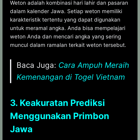
Weton adalah kombinasi hari lahir dan pasaran
dalam kalender Jawa. Setiap weton memiliki
karakteristik tertentu yang dapat digunakan
untuk meramal angka. Anda bisa mempelajari
weton Anda dan mencari angka yang sering
muncul dalam ramalan terkait weton tersebut.
Baca Juga:
Cara Ampuh Meraih
Kemenangan di Togel Vietnam
3. Keakuratan Prediksi
Menggunakan Primbon
Jawa