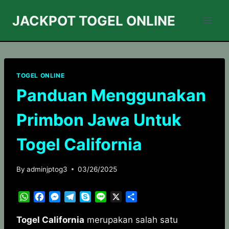
Skip
JACKPOT TOGEL ONLINE
to
content
TOGEL ONLINE
Panduan Menggunakan
Primbon Jawa Untuk
Togel California
By
adminjptog3
03/26/2025
W
F
M
T
S
L
X
S
h
a
e
e
k
i
h
a
c
s
l
y
n
a
Togel California
merupakan salah satu