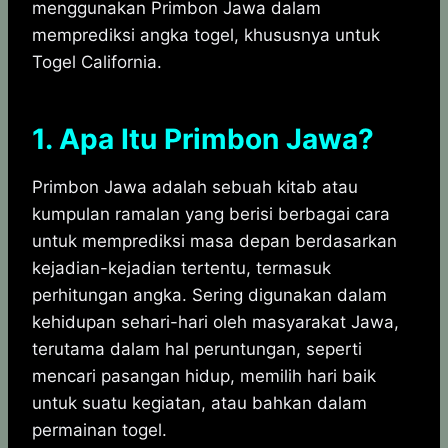
menggunakan Primbon Jawa dalam
memprediksi angka togel, khususnya untuk
Togel California.
1. Apa Itu Primbon Jawa?
Primbon Jawa adalah sebuah kitab atau
kumpulan ramalan yang berisi berbagai cara
untuk memprediksi masa depan berdasarkan
kejadian-kejadian tertentu, termasuk
perhitungan angka. Sering digunakan dalam
kehidupan sehari-hari oleh masyarakat Jawa,
terutama dalam hal peruntungan, seperti
mencari pasangan hidup, memilih hari baik
untuk suatu kegiatan, atau bahkan dalam
permainan togel.