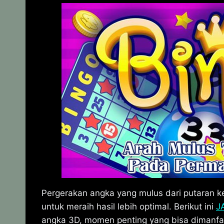
Pergerakan angka yang mulus dari putaran k
untuk meraih hasil lebih optimal. Berikut ini
J
angka 3D, momen penting yang bisa dimanfa