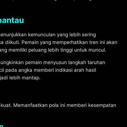
pantau
enunjukkan kemunculan yang lebih sering
a diikuti. Pemain yang memperhatikan tren ini akan
g memiliki peluang lebih tinggi untuk muncul.
emungkinkan pemain menyusun langkah taruhan
cil pada angka memberi indikasi arah hasil
adi lebih mantap.
 kuat. Memanfaatkan pola ini memberi kesempatan
n