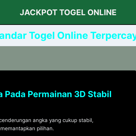
JACKPOT TOGEL ONLINE
andar Togel Online Terperca
a Pada Permainan 3D Stabil
cenderungan angka yang cukup stabil,
memantapkan pilihan.