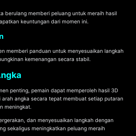
 berulang memberi peluang untuk meraih hasil
patkan keuntungan dari momen ini.
n
ten memberi panduan untuk menyesuaikan langkah
emungkinan kemenangan secara stabil.
 Angka
n penting, pemain dapat memperoleh hasil 3D
ti arah angka secara tepat membuat setiap putaran
n meningkat.
ergerakan, dan menyesuaikan langkah dengan
ng sekaligus meningkatkan peluang meraih