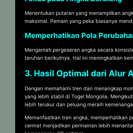
Menentukan putaran yang menampilkan angka
maksimal. Pemain yang peka biasanya menda
Memperhatikan Pola Perubaha
Mengamati pergeseran angka secara konsis
taruhan berikutnya. Hal ini meningkatkan k
3. Hasil Optimal dari Alur
Dengan memahami tren dan menangkap mome
yang lebih stabil di Togel Mongolia. Mengiku
lebih terukur dan peluang meraih kemenanga
Memanfaatkan tren angka, memperhatikan p
cermat menjadikan permainan lebih menanta