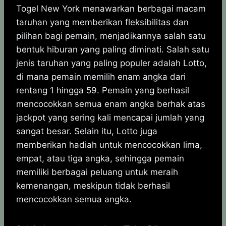
Togel New York menawarkan berbagai macam
taruhan yang memberikan fleksibilitas dan
pilihan bagi pemain, menjadikannya salah satu
bentuk hiburan yang paling diminati. Salah satu
jenis taruhan yang paling populer adalah Lotto,
di mana pemain memilih enam angka dari
rentang 1 hingga 59. Pemain yang berhasil
mencocokkan semua enam angka berhak atas
jackpot yang sering kali mencapai jumlah yang
sangat besar. Selain itu, Lotto juga
memberikan hadiah untuk mencocokkan lima,
empat, atau tiga angka, sehingga pemain
memiliki berbagai peluang untuk meraih
kemenangan, meskipun tidak berhasil
mencocokkan semua angka.