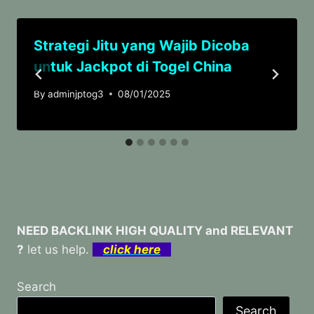
Strategi Jitu yang Wajib Dicoba
untuk Jackpot di Togel China
By
adminjptog3
08/01/2025
NEED BACKLINK HIGH QUALITY and RELEVANT
?
let us help.
click here
Search
Search