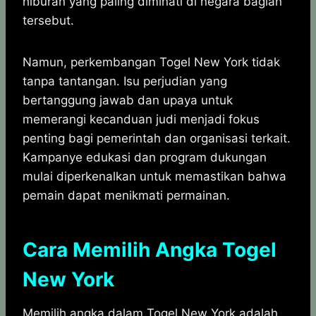
hiburan yang paling diminati di negara bagian
tersebut.
Namun, perkembangan Togel New York tidak
tanpa tantangan. Isu perjudian yang
bertanggung jawab dan upaya untuk
memerangi kecanduan judi menjadi fokus
penting bagi pemerintah dan organisasi terkait.
Kampanye edukasi dan program dukungan
mulai diperkenalkan untuk memastikan bahwa
pemain dapat menikmati permainan.
Cara Memilih Angka Togel
New York
Memilih angka dalam Togel New York adalah