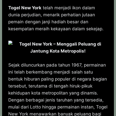
h
a
e
e
k
i
h
a
c
s
l
y
n
a
Togel New York
telah menjadi ikon dalam
t
e
s
e
p
e
r
dunia perjudian, menarik perhatian jutaan
s
b
e
g
e
e
pemain dengan janji hadiah besar dan
A
o
n
r
kesempatan meraih kekayaan dalam sekejap.
p
o
g
a
p
k
e
m
r
Sejak diluncurkan pada tahun 1967, permainan
ini telah berkembang menjadi salah satu
bentuk hiburan paling populer di negara bagian
tersebut, terutama di tengah hiruk-pikuk
kehidupan kota metropolitan yang dinamis.
Dengan berbagai jenis taruhan yang tersedia,
mulai dari Lotto hingga permainan instan, Togel
New York menawarkan banyak peluang bagi