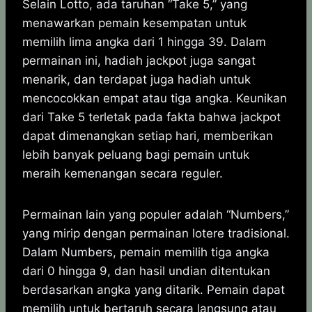
Selain Lotto, ada taruhan “Take 5,” yang
menawarkan pemain kesempatan untuk
memilih lima angka dari 1 hingga 39. Dalam
permainan ini, hadiah jackpot juga sangat
menarik, dan terdapat juga hadiah untuk
mencocokkan empat atau tiga angka. Keunikan
dari Take 5 terletak pada fakta bahwa jackpot
dapat dimenangkan setiap hari, memberikan
lebih banyak peluang bagi pemain untuk
meraih kemenangan secara reguler.
Permainan lain yang populer adalah “Numbers,”
yang mirip dengan permainan lotere tradisional.
Dalam Numbers, pemain memilih tiga angka
dari 0 hingga 9, dan hasil undian ditentukan
berdasarkan angka yang ditarik. Pemain dapat
memilih untuk bertaruh secara langsung atau