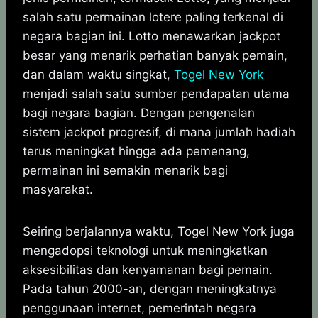
salah satu permainan lotere paling terkenal di
negara bagian ini. Lotto menawarkan jackpot
besar yang menarik perhatian banyak pemain,
dan dalam waktu singkat,
Togel New York
menjadi salah satu sumber pendapatan utama
bagi negara bagian. Dengan pengenalan
sistem jackpot progresif, di mana jumlah hadiah
terus meningkat hingga ada pemenang,
permainan ini semakin menarik bagi
masyarakat.
Seiring berjalannya waktu, Togel New York juga
mengadopsi teknologi untuk meningkatkan
aksesibilitas dan kenyamanan bagi pemain.
Pada tahun 2000-an, dengan meningkatnya
penggunaan internet, pemerintah negara