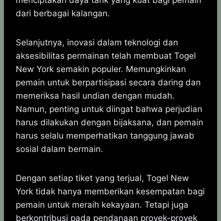
menciptakan daya tarik yang kuat bagi pemain
dari berbagai kalangan.
Selanjutnya, inovasi dalam teknologi dan
aksesibilitas permainan telah membuat Togel
New York semakin populer. Memungkinkan
pemain untuk berpartisipasi secara daring dan
memeriksa hasil undian dengan mudah.
Namun, penting untuk diingat bahwa perjudian
harus dilakukan dengan bijaksana, dan pemain
harus selalu memperhatikan tanggung jawab
sosial dalam bermain.
Dengan setiap tiket yang terjual, Togel New
York tidak hanya memberikan kesempatan bagi
pemain untuk meraih kekayaan. Tetapi juga
berkontribusi pada pendanaan proyek-proyek