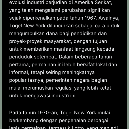
evolusi industri perjudian di Amerika Serikat,
yang telah mengalami perubahan signifikan
sejak diperkenalkan pada tahun 1967. Awalnya,
Togel New York diluncurkan sebagai cara untuk
mengumpulkan dana bagi pendidikan dan
proyek-proyek masyarakat, dengan tujuan
untuk memberikan manfaat langsung kepada
penduduk setempat. Dalam beberapa tahun
pertama, permainan ini lebih bersifat lokal dan
informal, tetapi seiring meningkatnya
popularitasnya, pemerintah negara bagian
mulai merumuskan regulasi yang lebih ketat
untuk mengawasi industri ini.
Pada tahun 1970-an, Togel New York mulai
berkembang dengan pengenalan berbagai
jenis permainan, termasuk Lotto, yang menjadi