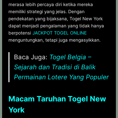
merasa lebih percaya diri ketika mereka
memiliki strategi yang jelas. Dengan
pendekatan yang bijaksana, Togel New York
dapat menjadi pengalaman yang tidak hanya
berpotensi
JACKPOT TOGEL ONLINE
menguntungkan, tetapi juga mengasyikkan.
Baca Juga:
Togel Belgia –
Sejarah dan Tradisi di Balik
Permainan Lotere Yang Populer
Macam Taruhan Togel New
York