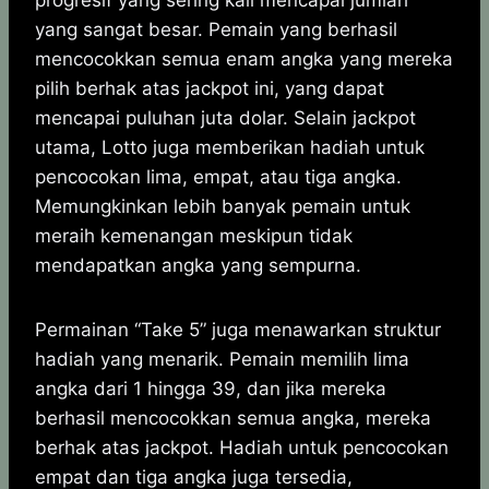
progresif yang sering kali mencapai jumlah
yang sangat besar. Pemain yang berhasil
mencocokkan semua enam angka yang mereka
pilih berhak atas jackpot ini, yang dapat
mencapai puluhan juta dolar. Selain jackpot
utama, Lotto juga memberikan hadiah untuk
pencocokan lima, empat, atau tiga angka.
Memungkinkan lebih banyak pemain untuk
meraih kemenangan meskipun tidak
mendapatkan angka yang sempurna.
Permainan “Take 5” juga menawarkan struktur
hadiah yang menarik. Pemain memilih lima
angka dari 1 hingga 39, dan jika mereka
berhasil mencocokkan semua angka, mereka
berhak atas jackpot. Hadiah untuk pencocokan
empat dan tiga angka juga tersedia,