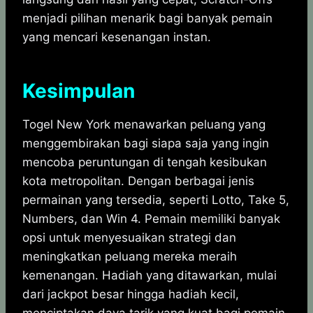
menjadi pilihan menarik bagi banyak pemain
yang mencari kesenangan instan.
Kesimpulan
Togel New York menawarkan peluang yang
menggembirakan bagi siapa saja yang ingin
mencoba peruntungan di tengah kesibukan
kota metropolitan. Dengan berbagai jenis
permainan yang tersedia, seperti Lotto, Take 5,
Numbers, dan Win 4. Pemain memiliki banyak
opsi untuk menyesuaikan strategi dan
meningkatkan peluang mereka meraih
kemenangan. Hadiah yang ditawarkan, mulai
dari jackpot besar hingga hadiah kecil,